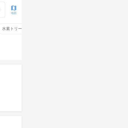
地図
水素トリートメント
サイエンスアクア
酸性ストレート