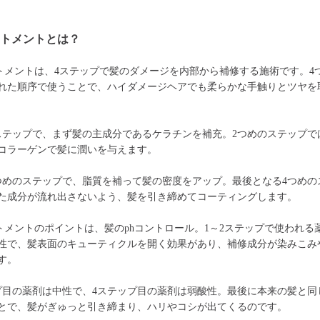
ートメントとは？
トメントは、4ステップで髪のダメージを内部から補修する施術です。4
れた順序で使うことで、ハイダメージヘアでも柔らかな手触りとツヤを
ステップで、まず髪の主成分であるケラチンを補充。2つめのステップで
コラーゲンで髪に潤いを与えます。
つめのステップで、脂質を補って髪の密度をアップ。最後となる4つめの
た成分が流れ出さないよう、髪を引き締めてコーティングします。
トメントのポイントは、髪のphコントロール。1～2ステップで使われる
性で、髪表面のキューティクルを開く効果があり、補修成分が染みこみ
す。
プ目の薬剤は中性で、4ステップ目の薬剤は弱酸性。最後に本来の髪と同
とで、髪がぎゅっと引き締まり、ハリやコシが出てくるのです。