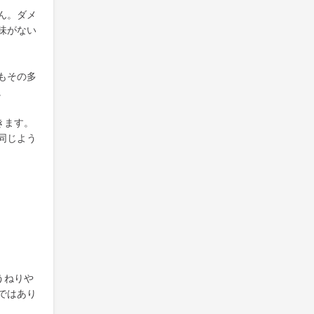
ん。ダメ
味がない
もその多
。
きます。
同じよう
うねりや
ではあり