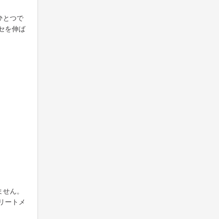
ひとつで
セを伸ば
ません。
リートメ