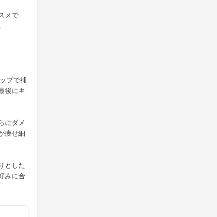
スメで
。
テップで補
最後にキ
らにダメ
が痩せ細
りとした
好みに合