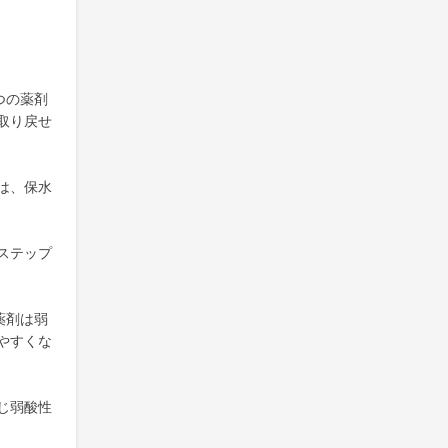
つの薬剤
取り戻せ
は、保水
ステップ
薬剤は弱
やすくな
じ弱酸性