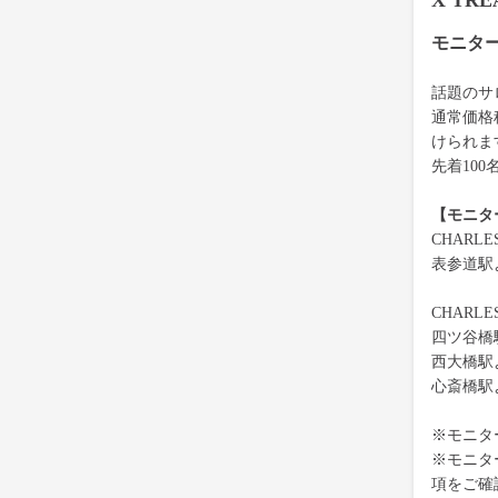
X TR
モニタ
話題のサロ
通常価格
けられま
先着10
【モニタ
CHARL
表参道駅
CHARL
四ツ谷橋
西大橋駅
心斎橋駅
※モニタ
※モニタ
項をご確