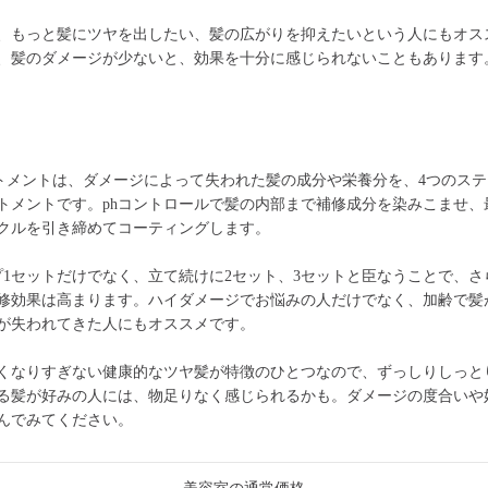
、もっと髪にツヤを出したい、髪の広がりを抑えたいという人にもオス
、髪のダメージが少ないと、効果を十分に感じられないこともあります
トメントは、ダメージによって失われた髪の成分や栄養分を、4つのス
トメントです。phコントロールで髪の内部まで補修成分を染みこませ、
クルを引き締めてコーティングします。
プ1セットだけでなく、立て続けに2セット、3セットと臣なうことで、さ
修効果は高まります。ハイダメージでお悩みの人だけでなく、加齢で髪
が失われてきた人にもオススメです。
くなりすぎない健康的なツヤ髪が特徴のひとつなので、ずっしりしっと
る髪が好みの人には、物足りなく感じられるかも。ダメージの度合いや
んでみてください。