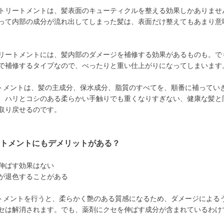
トリートメントは、髪表面のキューティクルを整える効果しかありませ
って内部の成分が流れ出してしまった髪は、表面だけ整えてもあまり意
リートメントには、髪内部のダメージを補修する効果があるものも。で
で補修するタイプなので、べったりと重い仕上がりになってしまいます
トメントは、髪の主成分、保水成分、脂質のすべてを、順番に補ってい
、ハリとコシのある柔らかい手触りでも重くなりすぎない、健康な髪と
取り戻せるのです。
ートメントにもデメリットがある？
伸ばす効果はない
が退色することがある
トメントを行うと、柔らかく艶のある質感になるため、ダメージによる
セは解消されます。でも、薬剤にクセを伸ばす成分が含まれているわけ