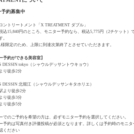
EATMENTについて
ー予約募集中
ントリートメント「X TREATMENT ダブル」
税込15,840円のところ、モニター予約なら、税込5,775円（2チケット）
す。
0名様限定のため、上限に到達次第終了とさせていただきます。
ー予約ができる美容室】
ES DESSIN tokyo（シャウルデッサントウキョウ）
より徒歩2分
ES DESSIN 北堀江（シャウルデッサンキタホリエ）
駅より徒歩2分
より徒歩3分
より徒歩5分
ーでのご予約を希望の方は、必ずモニター予約を選択してください。
ー予約は写真付き評価投稿が必須となります。詳しくは予約時のモニタ
認ください