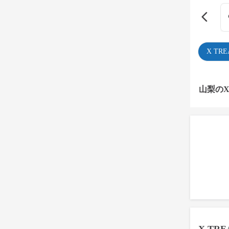
X TR
山梨のX