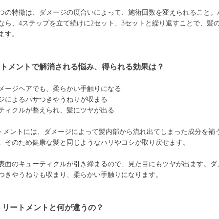
つの特徴は、ダメージの度合いによって、施術回数を変えられること。
なら、4ステップを立て続けに2セット、3セットと繰り返すことで、髪
ます。
ートメントで解消される悩み、得られる効果は？
メージヘアでも、柔らかい手触りになる
ジによるパサつきやうねりが収まる
ティクルが整えられ、髪にツヤが出る
トメントには、ダメージによって髪内部から流れ出てしまった成分を補
。そのため健康な髪と同じようなハリやコシが取り戻せます。
表面のキューティクルが引き締まるので、見た目にもツヤが出ます。ダ
つきやうねりも収まり、柔らかい手触りになります。
トリートメントと何が違うの？