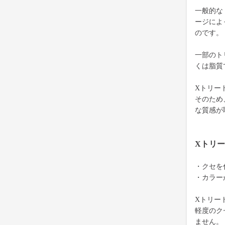
一般的な
ージによ
のです。
一部のト
くは脂質
Xトリー
そのため
な質感が
Xトリ
・クセを
・カラー
Xトリー
軽度のク
ません。