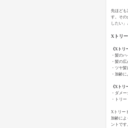
先ほども
す。その
したい」
Xトリ
《Xトリ
・髪のハ
・髪の広
・ツヤ髪
・加齢に
《Xトリ
・ダメー
・トリー
Xトリー
加齢によ
ントです