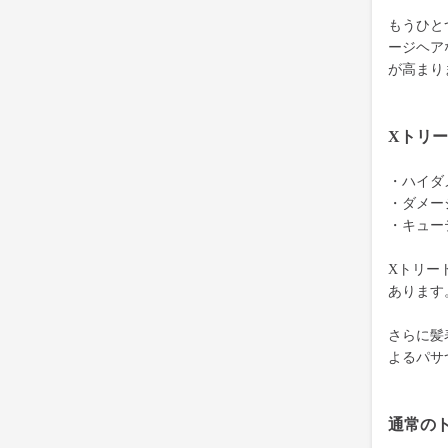
もうひと
ージヘア
が高まり
Xトリ
・ハイダ
・ダメー
・キュー
Xトリー
あります
さらに髪
よるパサ
通常の