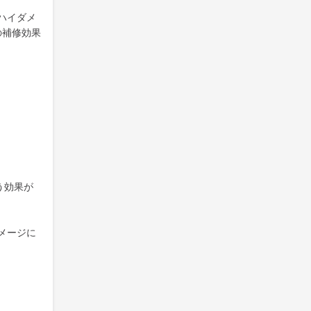
ハイダメ
の補修効果
う効果が
メージに