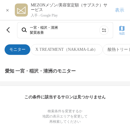
MEZONメゾン/美容室定額（サブスク）サ
×
表示
ービス
入手 -
Google Play
一宮・稲沢・清洲
髪質改善
地図
モニター
X TREATMENT（NAKAMA-Lab）
酸熱トリー
愛知 一宮・稲沢・清洲のモニター
この条件に該当するサロンは見つかりません
検索条件を変更するか
地図の表示エリアを変更して
再検索してください