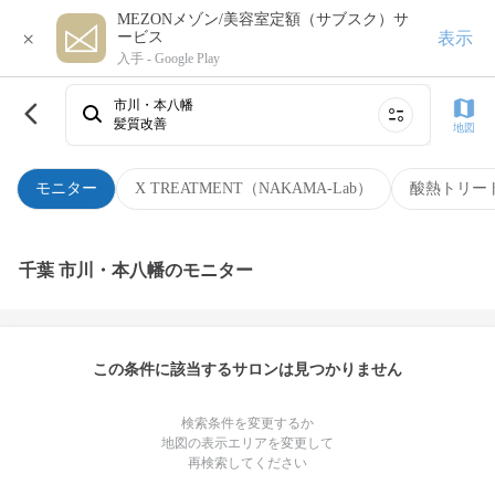
MEZONメゾン/美容室定額（サブスク）サ
×
表示
ービス
入手 -
Google Play
市川・本八幡
髪質改善
地図
モニター
X TREATMENT（NAKAMA-Lab）
酸熱トリー
千葉 市川・本八幡のモニター
この条件に該当するサロンは見つかりません
検索条件を変更するか
地図の表示エリアを変更して
再検索してください