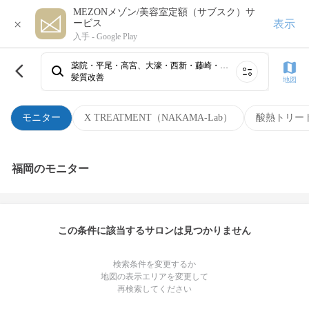
MEZONメゾン/美容室定額（サブスク）サ
×
表示
ービス
入手 -
Google Play
薬院・平尾・高宮、大濠・西新・藤崎・姪浜、博多・祇園・住吉・春吉・中洲、吉塚・箱崎・千早・香椎、天神・大名・渡辺通・今泉・赤坂・警固、筑紫野・太宰府・小郡・朝倉、桜坂・六本松・別府・荒江、井尻・雑餉隈・春日原・大野城
髪質改善
地図
モニター
X TREATMENT（NAKAMA-Lab）
酸熱トリー
福岡のモニター
この条件に該当するサロンは見つかりません
検索条件を変更するか
地図の表示エリアを変更して
再検索してください