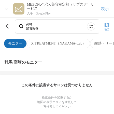
MEZONメゾン/美容室定額（サブスク）サ
×
表示
ービス
入手 -
Google Play
高崎
髪質改善
地図
モニター
X TREATMENT（NAKAMA-Lab）
酸熱トリー
群馬 高崎のモニター
この条件に該当するサロンは見つかりません
検索条件を変更するか
地図の表示エリアを変更して
再検索してください