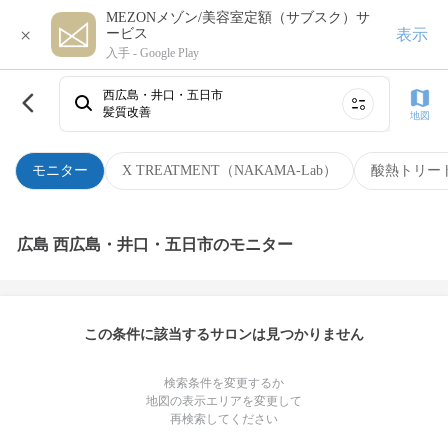
MEZONメゾン/美容室定額（サブスク）サ
×
表示
ービス
入手 -
Google Play
西広島・井口・五日市
髪質改善
地図
モニター
X TREATMENT（NAKAMA-Lab）
酸熱トリー
広島 西広島・井口・五日市のモニター
この条件に該当するサロンは見つかりません
検索条件を変更するか
地図の表示エリアを変更して
再検索してください