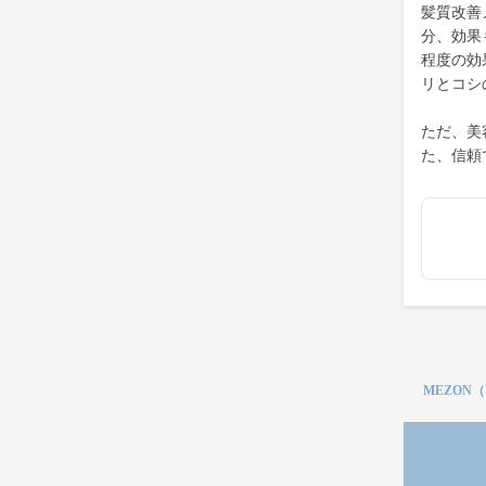
髪質改善
分、効果
程度の効
リとコシ
ただ、美
た、信頼
MEZON