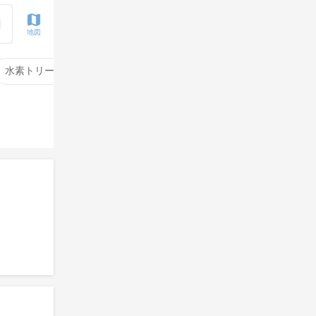
地図
水素トリートメント
サイエンスアクア
酸性ストレート