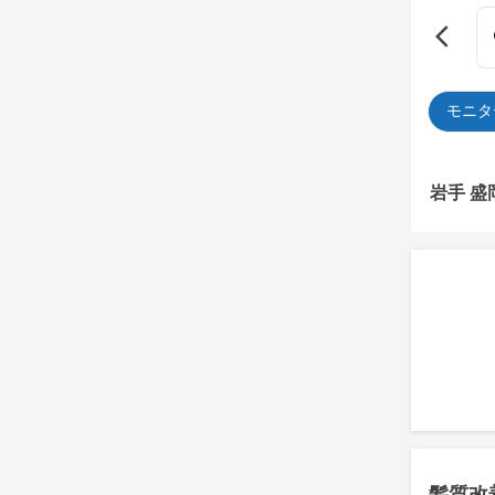
モニタ
岩手 