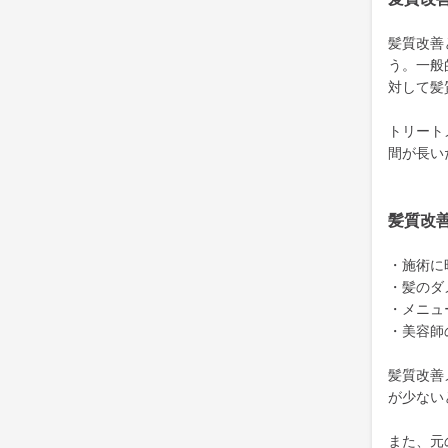
髪質改善
う。一般
対して髪
トリート
間が長い
髪質改
・施術に
・髪のダ
・メニュ
・美容師
髪質改善
が少ない
また、元