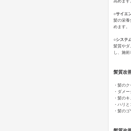
高めます
○サイエ
髪の栄養
めます。
○システ
髪質やダ
し、施術
髪質改
・髪のク
・ダメー
・髪のキ
・ハリと
・髪のゴ
髪質改