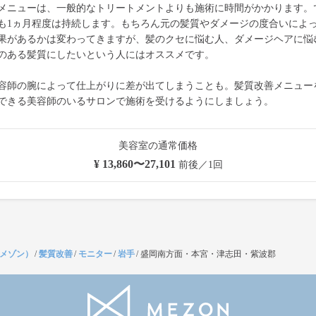
メニューは、一般的なトリートメントよりも施術に時間がかかります。
も1ヵ月程度は持続します。もちろん元の髪質やダメージの度合いによ
果があるかは変わってきますが、髪のクセに悩む人、ダメージヘアに悩
のある髪質にしたいという人にはオススメです。
容師の腕によって仕上がりに差が出てしまうことも。髪質改善メニュー
できる美容師のいるサロンで施術を受けるようにしましょう。
美容室の通常価格
¥ 13,860〜27,101
前後／1回
（メゾン）
/
髪質改善
/
モニター
/
岩手
/
盛岡南方面・本宮・津志田・紫波郡