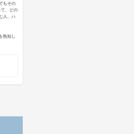
でもその
って、どの
む人、ハ
を熟知し