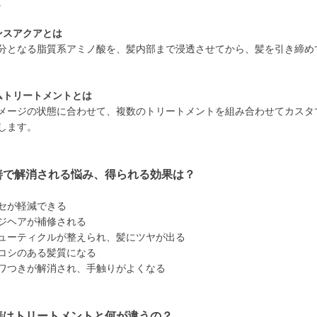
。
ンスアクアとは
分となる脂質系アミノ酸を、髪内部まで浸透させてから、髪を引き締め
ムトリートメントとは
メージの状態に合わせて、複数のトリートメントを組み合わせてカスタ
します。
善で解消される悩み、得られる効果は？
セが軽減できる
ジヘアが補修される
ューティクルが整えられ、髪にツヤが出る
コシのある髪質になる
ワつきが解消され、手触りがよくなる
善はトリートメントと何が違うの？