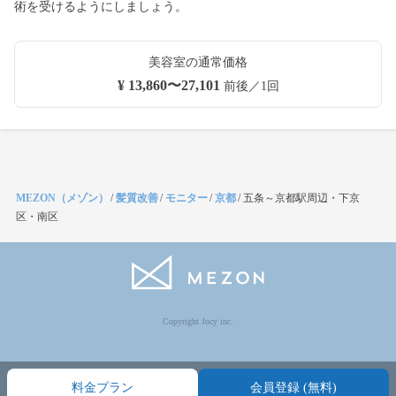
術を受けるようにしましょう。
美容室の通常価格
¥ 13,860〜27,101
前後／1回
MEZON（メゾン）
/
髪質改善
/
モニター
/
京都
/
五条～京都駅周辺・下京
区・南区
Copyright Jocy inc.
料金プラン
会員登録 (無料)