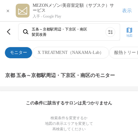
MEZONメゾン/美容室定額（サブスク）サ
×
表示
ービス
入手 -
Google Play
五条～京都駅周辺・下京区・南区
髪質改善
地図
モニター
X TREATMENT（NAKAMA-Lab）
酸熱トリー
京都 五条～京都駅周辺・下京区・南区のモニター
この条件に該当するサロンは見つかりません
検索条件を変更するか
地図の表示エリアを変更して
再検索してください