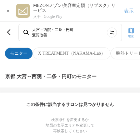
MEZONメゾン/美容室定額（サブスク）サ
×
表示
ービス
入手 -
Google Play
大宮～西院・二条・円町
髪質改善
地図
モニター
X TREATMENT（NAKAMA-Lab）
酸熱トリー
京都 大宮～西院・二条・円町のモニター
この条件に該当するサロンは見つかりません
検索条件を変更するか
地図の表示エリアを変更して
再検索してください