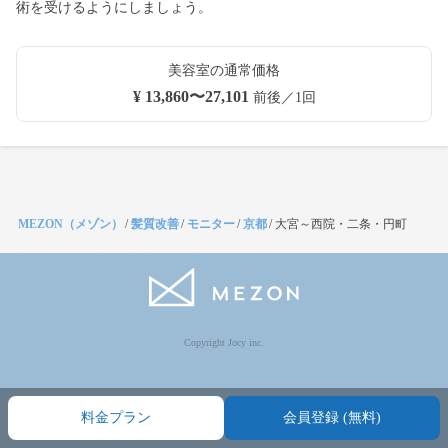
術を受けるようにしましょう。
美容室の通常価格
¥ 13,860〜27,101
前後／1回
MEZON（メゾン）
/
髪質改善
/
モニター
/
京都
/
大宮～西院・二条・円町
Copyright Jocy inc.
料金プラン
会員登録 (無料)