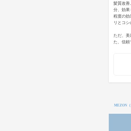
髪質改善
分、効果
程度の効
リとコシ
ただ、美
た、信頼
MEZON