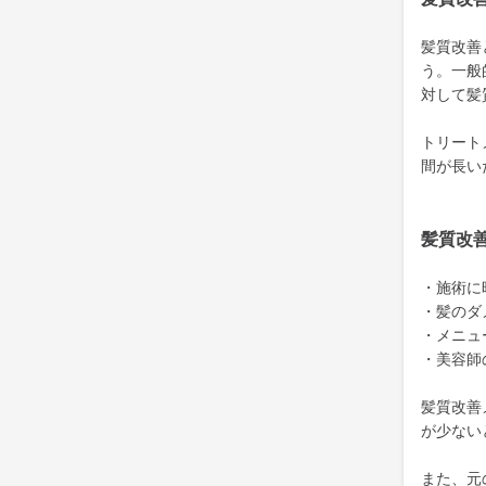
髪質改善
う。一般
対して髪
トリート
間が長い
髪質改
・施術に
・髪のダ
・メニュ
・美容師
髪質改善
が少ない
また、元