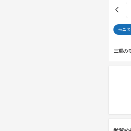
モニタ
三重の