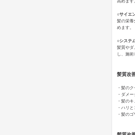
高めます
○サイエ
髪の栄養
めます。
○システ
髪質やダ
し、施術
髪質改
・髪のク
・ダメー
・髪のキ
・ハリと
・髪のゴ
髪質改