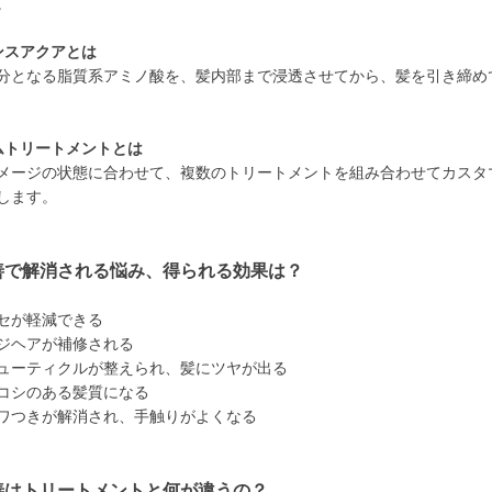
。
ンスアクアとは
分となる脂質系アミノ酸を、髪内部まで浸透させてから、髪を引き締め
ムトリートメントとは
メージの状態に合わせて、複数のトリートメントを組み合わせてカスタ
します。
善で解消される悩み、得られる効果は？
セが軽減できる
ジヘアが補修される
ューティクルが整えられ、髪にツヤが出る
コシのある髪質になる
ワつきが解消され、手触りがよくなる
善はトリートメントと何が違うの？