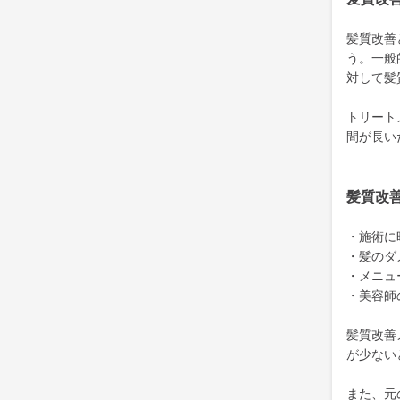
髪質改善
う。一般
対して髪
トリート
間が長い
髪質改
・施術に
・髪のダ
・メニュ
・美容師
髪質改善
が少ない
また、元