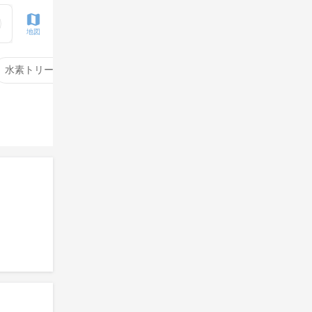
地図
水素トリートメント
サイエンスアクア
酸性ストレート