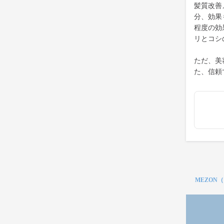
髪質改善
分、効果
程度の効
リとコシ
ただ、美
た、信頼
MEZON