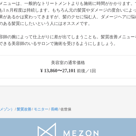
メニューは、一般的なトリートメントよりも施術に時間がかかります。
も1ヵ月程度は持続します。もちろん元の髪質やダメージの度合いによ
果があるかは変わってきますが、髪のクセに悩む人、ダメージヘアに悩
のある髪質にしたいという人にはオススメです。
容師の腕によって仕上がりに差が出てしまうことも。髪質改善メニュー
できる美容師のいるサロンで施術を受けるようにしましょう。
美容室の通常価格
¥ 13,860〜27,101
前後／1回
（メゾン）
/
髪質改善
/
モニター
/
長崎
/
佐世保