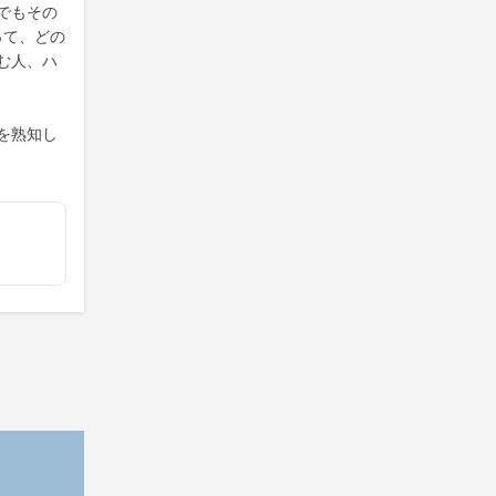
でもその
って、どの
む人、ハ
を熟知し