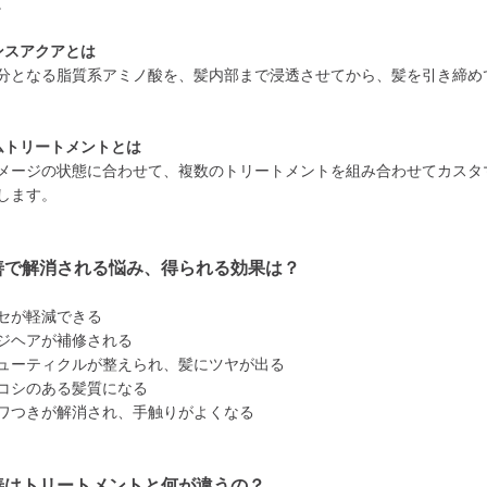
。
ンスアクアとは
分となる脂質系アミノ酸を、髪内部まで浸透させてから、髪を引き締め
ムトリートメントとは
メージの状態に合わせて、複数のトリートメントを組み合わせてカスタ
します。
善で解消される悩み、得られる効果は？
セが軽減できる
ジヘアが補修される
ューティクルが整えられ、髪にツヤが出る
コシのある髪質になる
ワつきが解消され、手触りがよくなる
善はトリートメントと何が違うの？