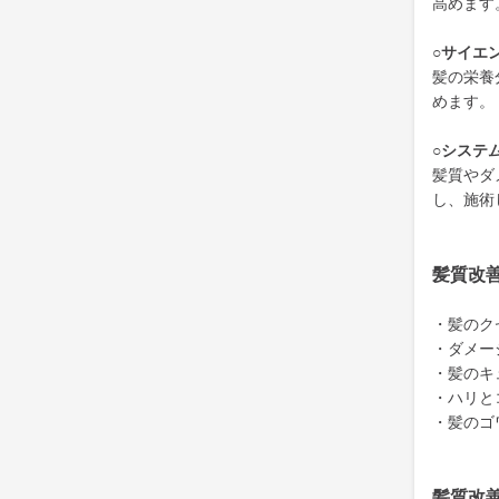
高めます
○サイエ
髪の栄養
めます。
○システ
髪質やダ
し、施術
髪質改
・髪のク
・ダメー
・髪のキ
・ハリと
・髪のゴ
髪質改