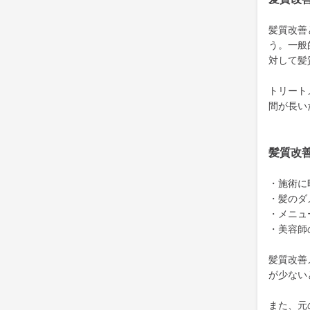
髪質改善
う。一般
対して髪
トリート
間が長い
髪質改
・施術に
・髪のダ
・メニュ
・美容師
髪質改善
が少ない
また、元