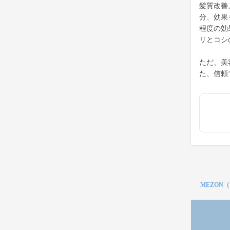
髪質改善
分、効果
程度の効
リとコシ
ただ、美
た、信頼
MEZON