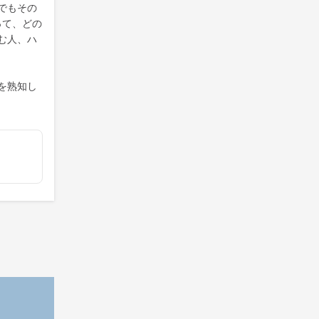
でもその
って、どの
む人、ハ
を熟知し