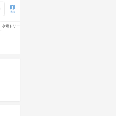
地図
水素トリートメント
サイエンスアクア
酸性ストレート