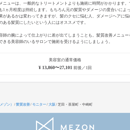
メニューは、一般的なトリートメントよりも施術に時間がかかります。
も1ヵ月程度は持続します。もちろん元の髪質やダメージの度合いによ
果があるかは変わってきますが、髪のクセに悩む人、ダメージヘアに悩
のある髪質にしたいという人にはオススメです。
容師の腕によって仕上がりに差が出てしまうことも。髪質改善メニュー
できる美容師のいるサロンで施術を受けるようにしましょう。
美容室の通常価格
¥ 13,860〜27,101
前後／1回
（メゾン）
/
髪質改善
/
モニター
/
大阪
/
芝田・茶屋町・中崎町