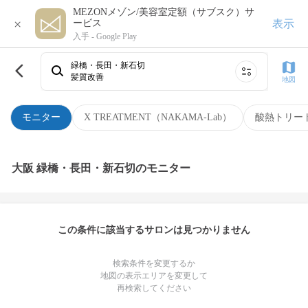
MEZONメゾン/美容室定額（サブスク）サ
×
表示
ービス
入手 -
Google Play
緑橋・長田・新石切
髪質改善
地図
モニター
X TREATMENT（NAKAMA-Lab）
酸熱トリー
大阪 緑橋・長田・新石切のモニター
この条件に該当するサロンは見つかりません
検索条件を変更するか
地図の表示エリアを変更して
再検索してください