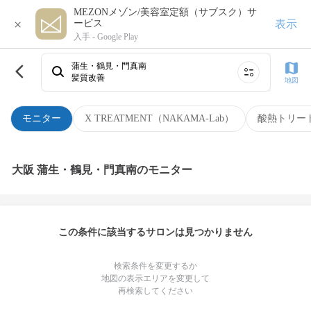
MEZONメゾン/美容室定額（サブスク）サ
×
表示
ービス
入手 -
Google Play
蒲生・鶴見・門真南
髪質改善
地図
モニター
X TREATMENT（NAKAMA-Lab）
酸熱トリー
大阪 蒲生・鶴見・門真南のモニター
この条件に該当するサロンは見つかりません
検索条件を変更するか
地図の表示エリアを変更して
再検索してください