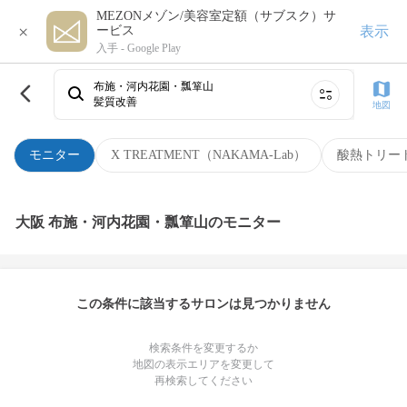
MEZONメゾン/美容室定額（サブスク）サ
×
表示
ービス
入手 -
Google Play
布施・河内花園・瓢箪山
髪質改善
地図
モニター
X TREATMENT（NAKAMA-Lab）
酸熱トリー
大阪 布施・河内花園・瓢箪山のモニター
この条件に該当するサロンは見つかりません
検索条件を変更するか
地図の表示エリアを変更して
再検索してください