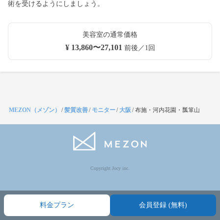
術を受けるようにしましょう。
美容室の通常価格
¥ 13,860〜27,101
前後／1回
MEZON（メゾン）
/
髪質改善
/
モニター
/
大阪
/
布施・河内花園・瓢箪山
Copyright Jocy inc.
料金プラン
会員登録 (無料)