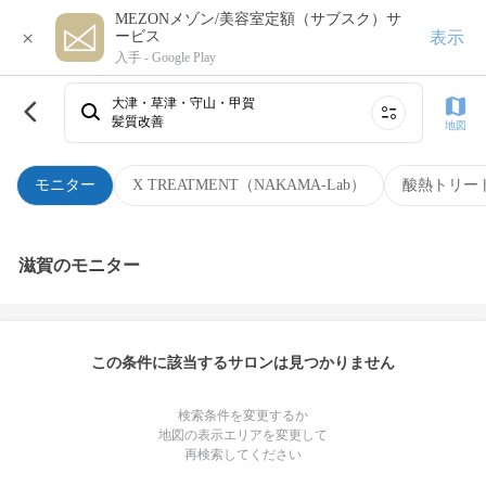
MEZONメゾン/美容室定額（サブスク）サ
×
表示
ービス
入手 -
Google Play
大津・草津・守山・甲賀
髪質改善
地図
モニター
X TREATMENT（NAKAMA-Lab）
酸熱トリー
滋賀のモニター
この条件に該当するサロンは見つかりません
検索条件を変更するか
地図の表示エリアを変更して
再検索してください