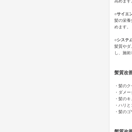
高めます
○サイエ
髪の栄養
めます。
○システ
髪質やダ
し、施術
髪質改
・髪のク
・ダメー
・髪のキ
・ハリと
・髪のゴ
髪質改