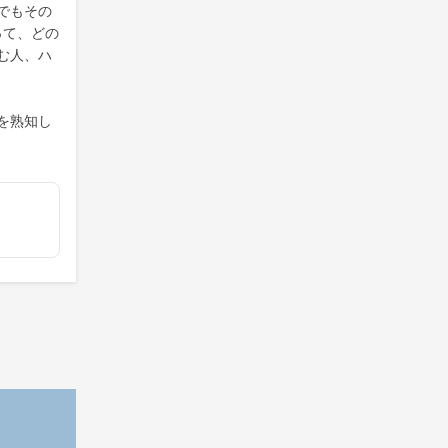
でもその
って、どの
む人、ハ
を熟知し