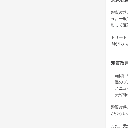
髪質改善
う。一般
対して髪
トリート
間が長い
髪質改
・施術に
・髪のダ
・メニュ
・美容師
髪質改善
が少ない
また、元