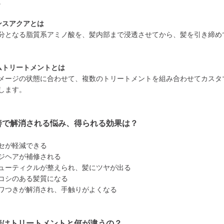
。
ンスアクアとは
分となる脂質系アミノ酸を、髪内部まで浸透させてから、髪を引き締め
ムトリートメントとは
メージの状態に合わせて、複数のトリートメントを組み合わせてカスタ
します。
善で解消される悩み、得られる効果は？
セが軽減できる
ジヘアが補修される
ューティクルが整えられ、髪にツヤが出る
コシのある髪質になる
ワつきが解消され、手触りがよくなる
善はトリートメントと何が違うの？