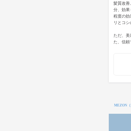
髪質改善
分、効果
程度の効
リとコシ
ただ、美
た、信頼
MEZON