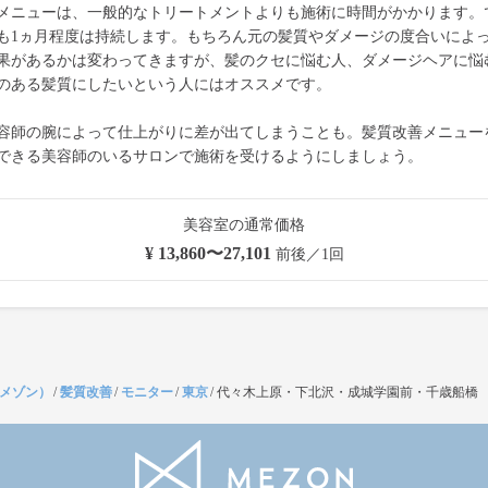
メニューは、一般的なトリートメントよりも施術に時間がかかります。
も1ヵ月程度は持続します。もちろん元の髪質やダメージの度合いによ
果があるかは変わってきますが、髪のクセに悩む人、ダメージヘアに悩
のある髪質にしたいという人にはオススメです。
容師の腕によって仕上がりに差が出てしまうことも。髪質改善メニュー
できる美容師のいるサロンで施術を受けるようにしましょう。
美容室の通常価格
¥ 13,860〜27,101
前後／1回
（メゾン）
/
髪質改善
/
モニター
/
東京
/
代々木上原・下北沢・成城学園前・千歳船橋