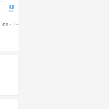
地図
水素トリートメント
サイエンスアクア
酸性ストレート