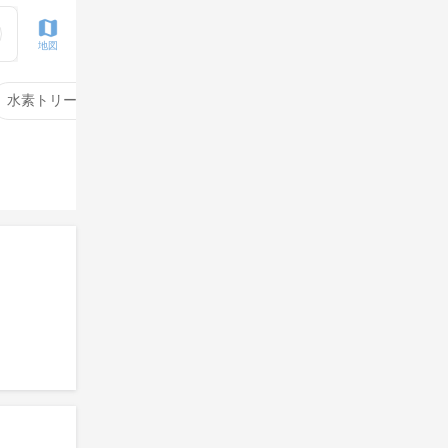
地図
水素トリートメント
サイエンスアクア
酸性ストレート