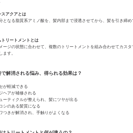
。
ンスアクアとは
分となる脂質系アミノ酸を、髪内部まで浸透させてから、髪を引き締め
ムトリートメントとは
メージの状態に合わせて、複数のトリートメントを組み合わせてカスタ
します。
善で解消される悩み、得られる効果は？
セが軽減できる
ジヘアが補修される
ューティクルが整えられ、髪にツヤが出る
コシのある髪質になる
ワつきが解消され、手触りがよくなる
善はトリートメントと何が違うの？