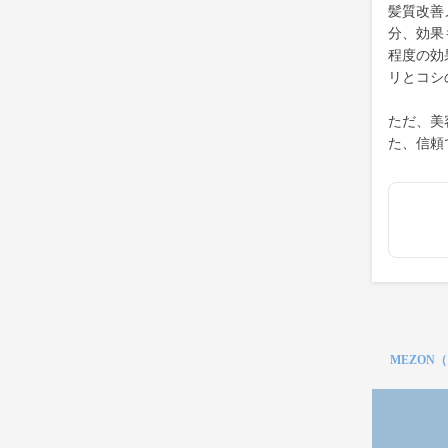
髪質改善
分、効果
程度の効
リとコシ
ただ、美
た、信頼
MEZON