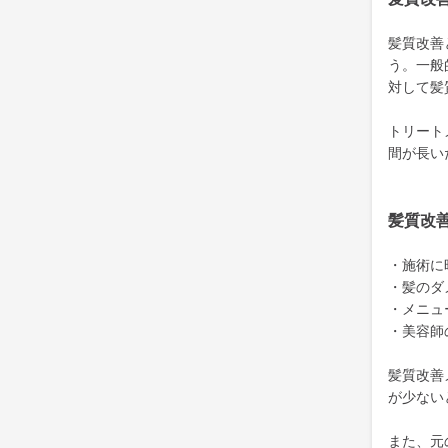
髪質改善
う。一般
対して髪
トリート
間が長い
髪質改
・施術に
・髪のダ
・メニュ
・美容師
髪質改善
が少ない
また、元