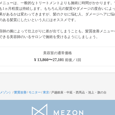
メニューは、一般的なトリートメントよりも施術に時間がかかります。
も1ヵ月程度は持続します。もちろん元の髪質やダメージの度合いによ
果があるかは変わってきますが、髪のクセに悩む人、ダメージヘアに悩
のある髪質にしたいという人にはオススメです。
容師の腕によって仕上がりに差が出てしまうことも。髪質改善メニュー
できる美容師のいるサロンで施術を受けるようにしましょう。
美容室の通常価格
¥ 13,860〜27,101
前後／1回
（メゾン）
/
髪質改善
/
モニター
/
東京
/
戸越銀座・中延・西馬込・池上・旗の台