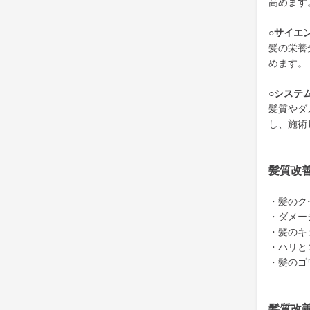
高めます
○サイエ
髪の栄養
めます。
○システ
髪質やダ
し、施術
髪質改
・髪のク
・ダメー
・髪のキ
・ハリと
・髪のゴ
髪質改