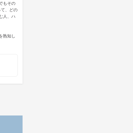
でもその
って、どの
む人、ハ
を熟知し