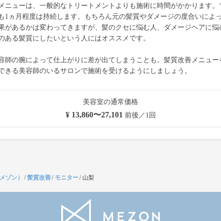
メニューは、一般的なトリートメントよりも施術に時間がかかります。
も1ヵ月程度は持続します。もちろん元の髪質やダメージの度合いによ
果があるかは変わってきますが、髪のクセに悩む人、ダメージヘアに悩
のある髪質にしたいという人にはオススメです。
容師の腕によって仕上がりに差が出てしまうことも。髪質改善メニュー
できる美容師のいるサロンで施術を受けるようにしましょう。
美容室の通常価格
¥ 13,860〜27,101
前後／1回
（メゾン）
/
髪質改善
/
モニター
/
山梨