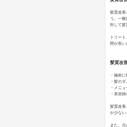
髪質改善
う。一般
対して髪
トリート
間が長い
髪質改
・施術に
・髪のダ
・メニュ
・美容師
髪質改善
が少ない
また、元