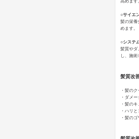
高めます
○サイエ
髪の栄養
めます。
○システ
髪質やダ
し、施術
髪質改
・髪のク
・ダメー
・髪のキ
・ハリと
・髪のゴ
髪質改