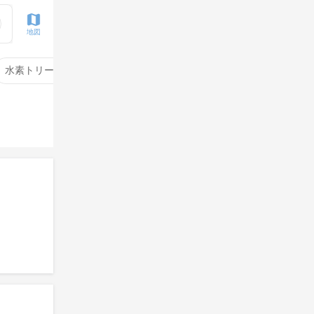
地図
水素トリートメント
サイエンスアクア
酸性ストレート