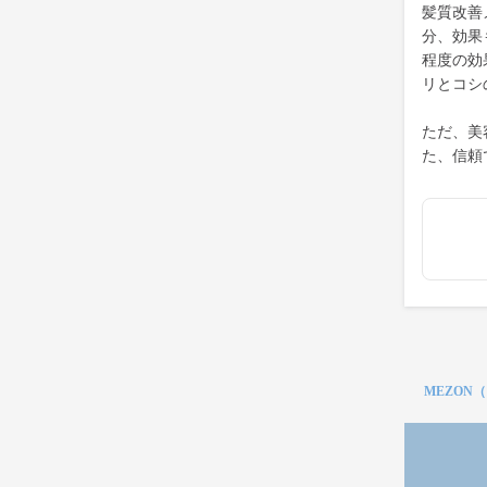
髪質改善
分、効果
程度の効
リとコシ
ただ、美
た、信頼
MEZON