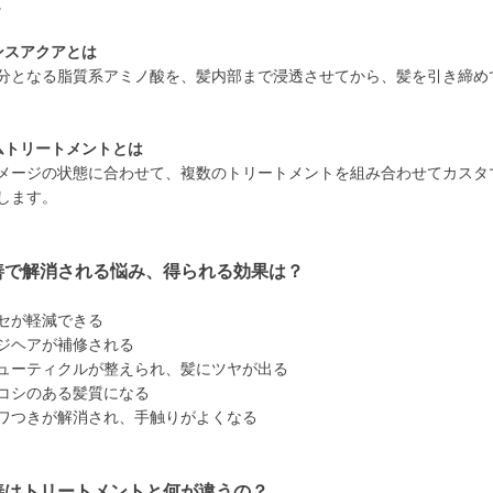
。
ンスアクアとは
分となる脂質系アミノ酸を、髪内部まで浸透させてから、髪を引き締め
ムトリートメントとは
メージの状態に合わせて、複数のトリートメントを組み合わせてカスタ
します。
善で解消される悩み、得られる効果は？
セが軽減できる
ジヘアが補修される
ューティクルが整えられ、髪にツヤが出る
コシのある髪質になる
ワつきが解消され、手触りがよくなる
善はトリートメントと何が違うの？