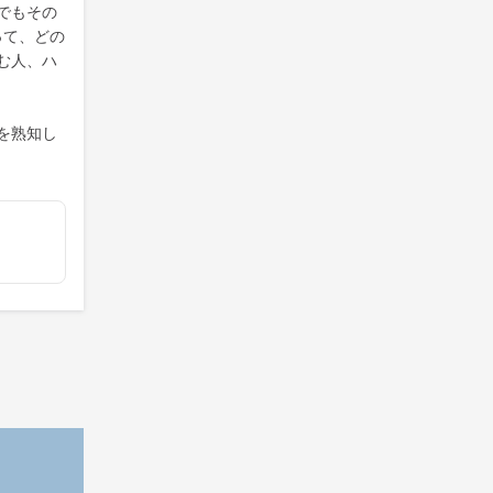
でもその
って、どの
む人、ハ
を熟知し