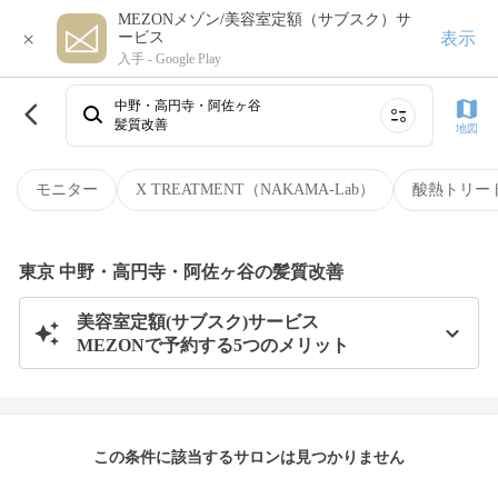
MEZONメゾン/美容室定額（サブスク）サ
×
表示
ービス
入手 -
Google Play
中野・高円寺・阿佐ヶ谷
髪質改善
地図
モニター
X TREATMENT（NAKAMA-Lab）
酸熱トリー
東京 中野・高円寺・阿佐ヶ谷の髪質改善
美容室定額(サブスク)サービス
MEZONで予約する5つのメリット
この条件に該当するサロンは見つかりません