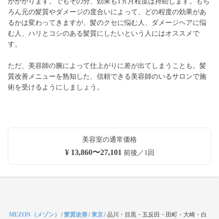
がかかります。でもその分、効果も1ヵ月程度は持続します。もち
ろん元の髪質やダメージの度合いによって、どの程度の効果があ
るかは変わってきますが、髪のクセに悩む人、ダメージヘアに悩
む人、ハリとコシのある髪質にしたいという人にはオススメで
す。
ただ、美容師の腕によって仕上がりに差が出てしまうことも。髪
質改善メニューを熟知した、信頼できる美容師のいるサロンで施
術を受けるようにしましょう。
美容室の通常価格
¥ 13,860〜27,101
前後／1回
MEZON（メゾン）
/
髪質改善
/
東京
/
品川・目黒・五反田・田町・大崎・白