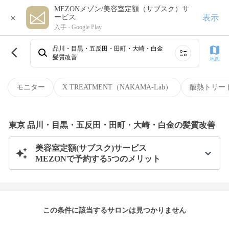
MEZONメゾン/美容室定額（サブスク）サ
×
表示
ービス
入手 -
Google Play
品川・目黒・五反田・田町・大崎・白金
髪質改善
地図
モニター
X TREATMENT（NAKAMA-Lab）
酸熱トリー
東京 品川・目黒・五反田・田町・大崎・白金の髪質改善
美容室定額(サブスク)サービス
MEZONで予約する5つのメリット
この条件に該当するサロンは見つかりません