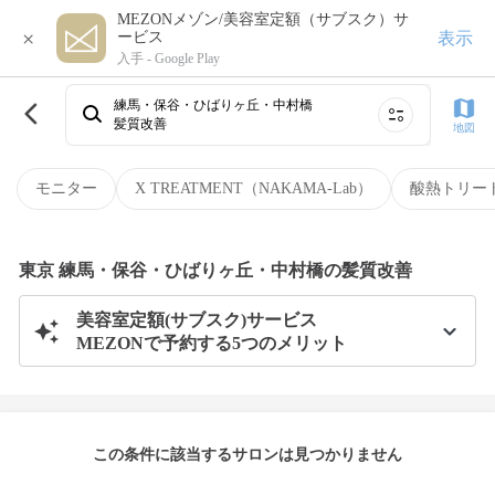
MEZONメゾン/美容室定額（サブスク）サ
×
表示
ービス
入手 -
Google Play
練馬・保谷・ひばりヶ丘・中村橋
髪質改善
地図
モニター
X TREATMENT（NAKAMA-Lab）
酸熱トリー
東京 練馬・保谷・ひばりヶ丘・中村橋の髪質改善
美容室定額(サブスク)サービス
MEZONで予約する5つのメリット
この条件に該当するサロンは見つかりません