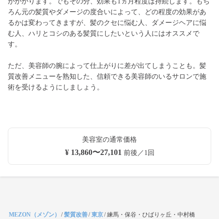
がかかります。でもその分、効果も1ヵ月程度は持続します。もち
ろん元の髪質やダメージの度合いによって、どの程度の効果があ
るかは変わってきますが、髪のクセに悩む人、ダメージヘアに悩
む人、ハリとコシのある髪質にしたいという人にはオススメで
す。
ただ、美容師の腕によって仕上がりに差が出てしまうことも。髪
質改善メニューを熟知した、信頼できる美容師のいるサロンで施
術を受けるようにしましょう。
美容室の通常価格
¥ 13,860〜27,101
前後／1回
MEZON（メゾン）
/
髪質改善
/
東京
/
練馬・保谷・ひばりヶ丘・中村橋