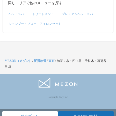
同じエリアで他のメニューを探す
ヘッドスパ
トリートメント
プレミアムヘッドスパ
シャンプー・ブロー、アイロンセット
MEZON（メゾン）
/
髪質改善
/
東京
/
御茶ノ水・四ツ谷・千駄木・茗荷谷・
白山
Copyright Jocy inc.