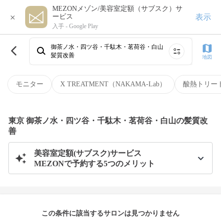
MEZONメゾン/美容室定額（サブスク）サ
×
表示
ービス
入手 -
Google Play
御茶ノ水・四ツ谷・千駄木・茗荷谷・白山
髪質改善
地図
モニター
X TREATMENT（NAKAMA-Lab）
酸熱トリー
東京 御茶ノ水・四ツ谷・千駄木・茗荷谷・白山の髪質改
善
美容室定額(サブスク)サービス
MEZONで予約する5つのメリット
この条件に該当するサロンは見つかりません