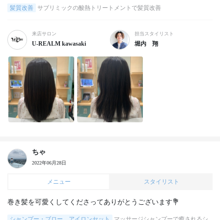
髪質改善
サブリミックの酸熱トリートメントで髪質改善
来店サロン
担当スタイリスト
U-REALM kawasaki
堀内 翔
ちゃ
2022年06月28日
メニュー
スタイリスト
巻き髪を可愛くしてくださってありがとうございます💐
シャンプー・ブロー、アイロンセット
マッサージシャンプーで癒されるシ