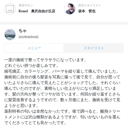
来店サロン
担当スタイリスト
Remel 奥沢自由が丘店
坂本 哲也
ちゃ
2022年08月04日
メニュー
スタイリスト
一度の施術で整ってサラサラになっています。

どれぐらい持つか楽しみです。

縮毛矯正、カラーリング、パーマを繰り返して痛んでいました。
施術前に自分の後ろ髪姿を写真に撮って後で見て、自分が思って
いたよりさらに痛んで見えたことがショックでした。それぐらい
痛んでいたのですが、素晴らしい仕上がりになり満足していま
す。髪の方向が整ってツヤが出ています。何回か繰り返すとさら
に髪質改善するようですので、数ヶ月後にまた、施術を受けて見
ようかと思います。

薬剤特有の匂いは全然なかったです。後で調べると、酸熱トリー
トメントには沢山種類があるようですが、匂いがないものを選ん
でくださってとても良かったです。