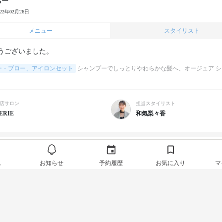
ちー
022年02月26日
メニュー
スタイリスト
うございました。
ー・ブロー、アイロンセット
シャンプーでしっとりやわらかな髪へ、オージュア シ
店サロン
担当スタイリスト
ERIE
和氣梨々香
ちー
022年02月15日
ム
お知らせ
予約履歴
お気に入り
マ
メニュー
スタイリスト
うございます。

ーも，気持ちよかったです。