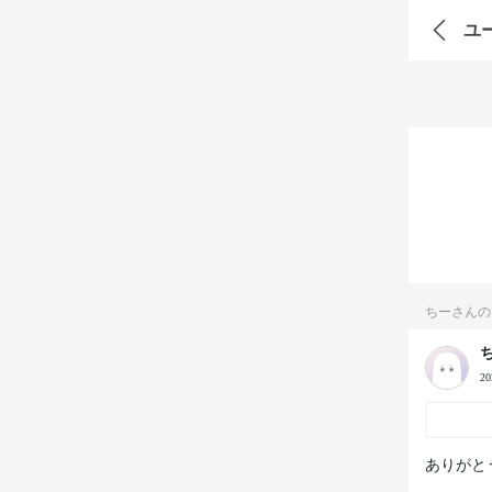
ユ
ちーさんの
2
ありがと