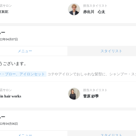
店サロン
担当スタイリスト
ERIE
赤出川 心太
ちー
022年04月07日
メニュー
スタイリスト
うございます。
ー・ブロー、アイロンセット
コテやアイロンでおしゃれな髪型に、シャンプー・ス
店サロン
担当スタイリスト
in hair works
菅原 紗季
ちー
022年04月06日
メニュー
スタイリスト