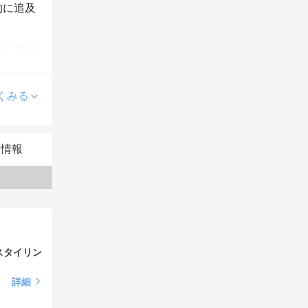
的に追及
にしてい
悩みにも
くみる
本情報
スタイリン
詳細