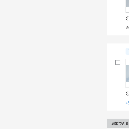
通
2
追加できる