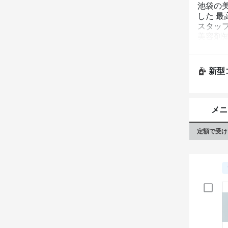
池袋の美
した 最
スタッ
美容剤
ます。

高い技
対応し
新型
メニ
定額で受け