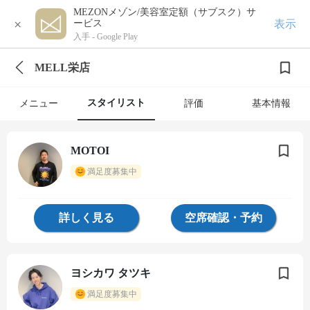
MEZONメゾン/美容室定額（サブスク）サ
×
表示
ービス
入手 -
Google Play
MELL栄店
スタイリスト
メニュー
評価
基本情報
MOTOI
満足度募集中
詳しく見る
空席確認・予約
ヨシカワ タツキ
満足度募集中