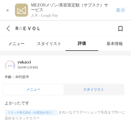
MEZONメゾン/美容室定額（サブスク）サ
×
表示
ービス
入手 -
Google Play
Ｒ∴ＥＶＯＬ
評価
メニュー
スタイリスト
基本情報
yukacci
2025年11月30日
年齢：40代前半
メニュー
スタイリスト
よかったです
きれいなグラデーションで毛先まで均一に
リタッチ根元染め（白髪染め含む）
染めるリタッチカラー