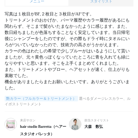
メニュー
スタイリスト
写真は１枚目がBF,２枚目と３枚目がAFです。

トリートメントのおかげか、パーマ履歴やカラー履歴があるにも
関わらず、そこまで髪がいたまなかったように感じます。また、
数日経ちましたが色落ちすることなく安定しています。当日帰宅
後にシャンプーをしたのですが、その際もドライ時にタオルにい
ろがついていなかったので、技術力の高さがうかがえます。

カラーの色はわたしの希望で少しブルーがはいるようにして貰い
ましたが、元々黄色っぽくなっていたところに青を入れても緑に
なりやすいと思います。そこを上手くまとめてくれました。

また、トリートメントやブロー、ヘアセットが速く、仕上がりも
素敵でした。

機会がありましたらまたお願いしたいです。ありがとうございま
した。
艶カラー（フルカラー＆トリートメント）
選べるダメージレスカラー、ル
イボストリートメント
来店サロン
担当スタイリスト
hair studio Barretta（ヘアー
大森 数弘
スタジオ バレッタ）