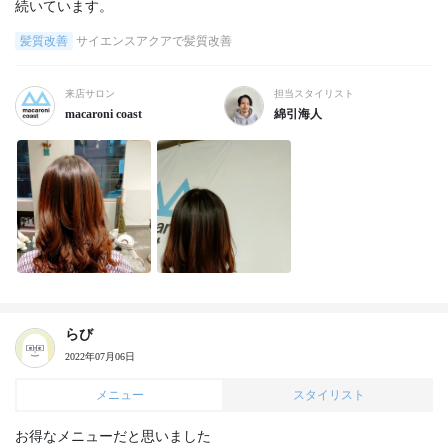
続いています。
髪質改善
サイエンスアクアで髪質改善
来店サロン
担当スタイリスト
macaroni coast
綿引海人
らび
2022年07月06日
メニュー
スタイリスト
お得なメニューだと思いました