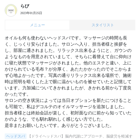
らび
2023年01月25日
メニュー
スタイリスト
オイルも何も使わないヘッドスパです。マッサージの時間も長
く、じっくり安らげました。サロンへ入り、担当者様と挨拶を
し、部屋に通されました。リラックス出来るようにと、ガウンの
ようなものを用意されていまして、そちらに着替えて台に仰向け
に寝た状態でマッサージがされました。他のエステと違い、上に
かけられている毛布？が分厚く、あたたかかったのでそこからま
ず心地よかったです。写真の通りリラックス出来る場所で、施術
時は照明を暗くした上で眼に温かいものを被せていたと記憶して
います。力加減についてきかれましたが、きかれる前から丁度良
かったです。

サロンの空き状況によっては当日オプションを新たにつけること
も可能で、私はデコルテのオイルマッサージを追加しました。

担当者様とは終始会話が楽しく、初対面なのに前から知っていた
かのような、でも馴れ馴れしく感じない方でした。

是非またお願いしたいです。ありがとうございました。
ヘッドスパ
【ドライヘッドスパ】脳内代謝にアプローチ、脳疲労を軽減す