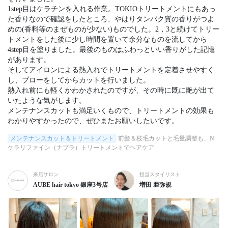
1step目はケラチンを入れる作業。TOKIOトリートメントにもあっ
た香りなので確認をしたところ、やはりタンパク質の香りがつよ
めの(香料等のまぜものが少ない)ものでした。2，3と続けてトリー
トメントをした後に少し時間を置いて余分なものを流してから
4step目を塗りました。最後のものはふわっといい香りがした記憶
があります。

そしてアイロンによる熱入れでトリートメントを定着させやすく
し、ブローをしてからカットを行いました。

熱入れ前にも軽くかわかされたのですが、その時に既に艶が出て
いたような気がします。

メンテナンスカットも満足いくもので、トリートメントの効果も
わかりやすかったので、ぜひまたお願いしたいです。
メンテナンスカット＆トリートメント
前髪＆枝毛カットと毛量調整も、N.
ケラリファイン（ナプラ）トリートメントでヘアケア
来店サロン
担当スタイリスト
AUBE hair tokyo 銀座3号店
増田 亜弥規