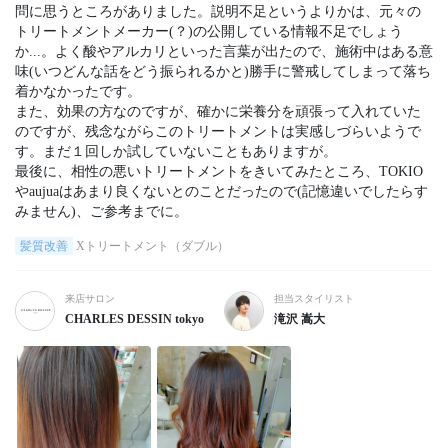
問に思うところがありました。説明不足というよりかは、元々の
トリートメントメーカー(？)の公開している情報不足でしょう
か...。よく酸やアルカリといった言葉が出たので、施術中はある意
味(いつどんな話をどう振られるかと)勝手に警戒してしまって落ち
着かなかったです。

また、効果の方なのですが、確かに栄養分を頑張って入れていた
のですが、残念ながらこのトリートメントは実感しづらいようで
す。まだ１回しか試していないこともありますが。

最後に、相性の悪いトリートメントをきいてみたところ、TOKIO
やaujuaはあまり良くないとのことだったので(記憶違いでしたらす
みません)、ご参考までに。
髪質改善
Xトリートメント（ダブル）
来店サロン
担当スタイリスト
CHARLES DESSIN tokyo
滝沢 嵩大