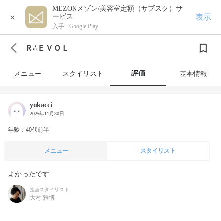
MEZONメゾン/美容室定額（サブスク）サ
×
表示
ービス
入手 -
Google Play
Ｒ∴ＥＶＯＬ
評価
メニュー
スタイリスト
基本情報
yukacci
2025年11月30日
年齢：40代前半
メニュー
スタイリスト
よかったです
担当スタイリスト
大村 雅博