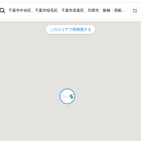
千葉市中央区、千葉市稲毛区、千葉市若葉区、印西市、船橋・西船橋、習志野・大久保・高根公団、流山・三郷・野田、柏・我孫子、柏たなか、八千代・佐倉・成田・香取⋯
このエリアで再検索する