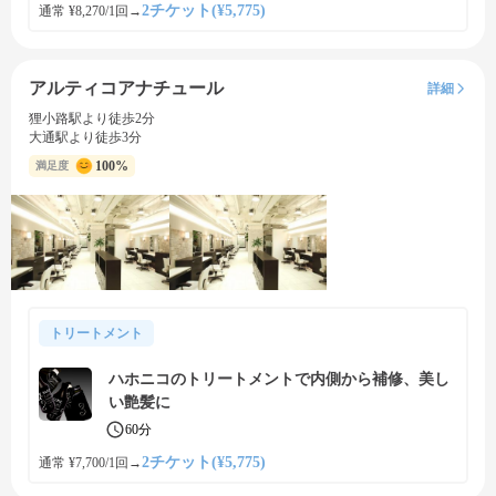
2チケット(¥5,775)
通常 ¥8,270/1回
→
アルティコアナチュール
詳細
狸小路駅より徒歩2分
大通駅より徒歩3分
100%
満足度
トリートメント
ハホニコのトリートメントで内側から補修、美し
い艶髪に
60分
2チケット(¥5,775)
通常 ¥7,700/1回
→