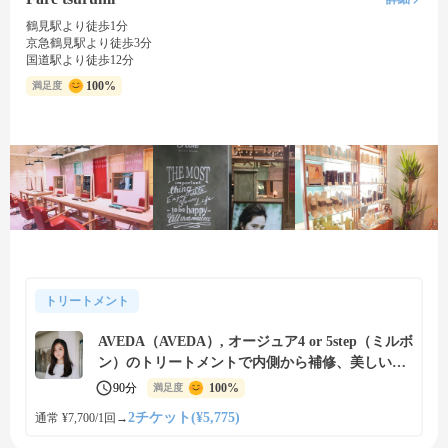
鶴見駅より徒歩1分
京急鶴見駅より徒歩3分
国道駅より徒歩12分
100%
満足度
トリートメント
AVEDA（AVEDA）, オージュア4 or 5step（ミルボ
ン）のトリートメントで内側から補修、美しい艶
髪に
90分
100%
満足度
2チケット(¥5,775)
通常 ¥7,700/1回
→