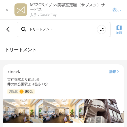
MEZONメゾン/美容室定額（サブスク）サ
×
表示
ービス
入手 -
Google Play
トリートメント
地図
トリートメント
rire et.
詳細
吉祥寺駅より徒歩5分
井の頭公園駅より徒歩13分
100%
満足度