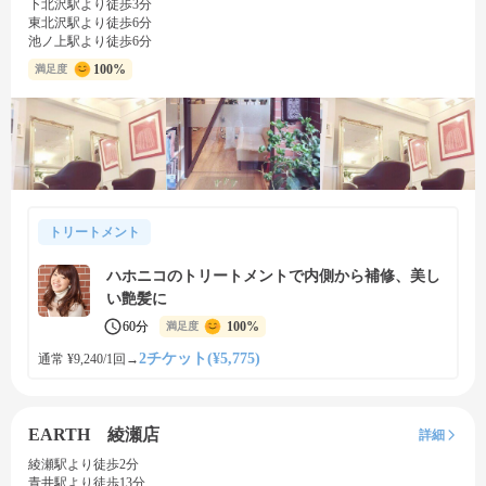
下北沢駅より徒歩3分
東北沢駅より徒歩6分
池ノ上駅より徒歩6分
100%
満足度
トリートメント
ハホニコのトリートメントで内側から補修、美し
い艶髪に
60分
100%
満足度
2チケット(¥5,775)
通常 ¥9,240/1回
→
EARTH 綾瀬店
詳細
綾瀬駅より徒歩2分
青井駅より徒歩13分