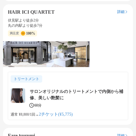
HAIR ICI QUARTET
詳細
伏見駅より徒歩2分
丸の内駅より徒歩7分
100%
満足度
トリートメント
サロンオリジナルのトリートメントで内側から補
修、美しい艶髪に
60分
2チケット(¥5,775)
通常 ¥8,800/1回
→
Fare tsurumi
詳細