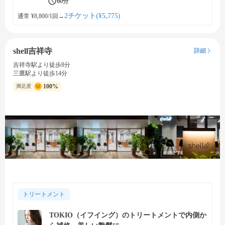
60分
2チケット(¥5,775)
通常 ¥8,800/1回
→
shell吉祥寺
詳細
吉祥寺駅より徒歩8分
三鷹駅より徒歩14分
100%
満足度
トリートメント
TOKIO（イフイング）のトリートメントで内側か