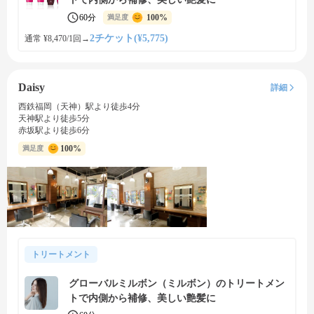
60分
100%
満足度
2チケット(¥5,775)
通常 ¥8,470/1回
→
Daisy
詳細
西鉄福岡（天神）駅より徒歩4分
天神駅より徒歩5分
赤坂駅より徒歩6分
100%
満足度
トリートメント
グローバルミルボン（ミルボン）のトリートメン
トで内側から補修、美しい艶髪に