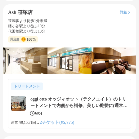
Ash 笹塚店
詳細
笹塚駅より徒歩1分未満
幡ヶ谷駅より徒歩10分
代田橋駅より徒歩10分
100%
満足度
トリートメント
oggi otto オッジィオット（テクノエイト）のトリ
ートメントで内側から補修、美しい艶髪に(通常91
50円)
60分
2チケット(¥5,775)
通常 ¥9,150/1回
→