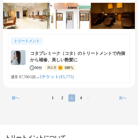
トリートメント
コタプレミーク（コタ）のトリートメントで内側
から補修、美しい艶髪に
60分
100%
満足度
2チケット(¥5,775)
通常 ¥7,700/1回
→
前へ
1
2
4
次へ
3
...
トリートメントについて