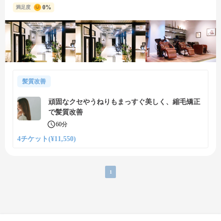
0%
満足度
髪質改善
頑固なクセやうねりもまっすぐ美しく、縮毛矯正
で髪質改善
60分
4チケット(¥11,550)
1