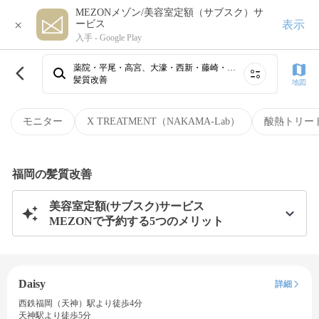
MEZONメゾン/美容室定額（サブスク）サ
×
表示
ービス
入手 -
Google Play
薬院・平尾・高宮、大濠・西新・藤崎・姪浜、博多・祇園・住吉・春吉・中洲、吉塚・箱崎・千早・香椎、天神・大名・渡辺通・今泉・赤坂・警固、筑紫野・太宰府・小郡・朝倉、桜坂・六本松・別府・荒江、井尻・雑餉隈・春日原・大野城
髪質改善
地図
モニター
X TREATMENT（NAKAMA-Lab）
酸熱トリー
福岡の髪質改善
美容室定額(サブスク)サービス
MEZONで予約する5つのメリット
Daisy
詳細
西鉄福岡（天神）駅より徒歩4分
天神駅より徒歩5分