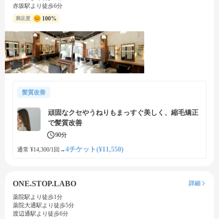
赤坂駅より徒歩6分
100%
満足度
髪質改善
頑固なクセやうねりもまっすぐ美しく、縮毛矯正
で髪質改善
90分
4チケット(¥11,550)
通常 ¥14,300/1回
→
ONE.STOP.LABO
詳細
薬院駅より徒歩1分
薬院大通駅より徒歩5分
渡辺通駅より徒歩6分