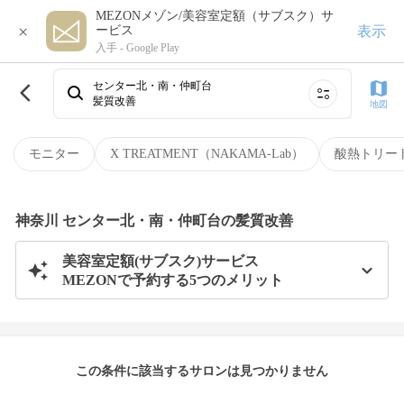
MEZONメゾン/美容室定額（サブスク）サ
×
表示
ービス
入手 -
Google Play
センター北・南・仲町台
髪質改善
地図
モニター
X TREATMENT（NAKAMA-Lab）
酸熱トリー
神奈川 センター北・南・仲町台の髪質改善
美容室定額(サブスク)サービス
MEZONで予約する5つのメリット
この条件に該当するサロンは見つかりません