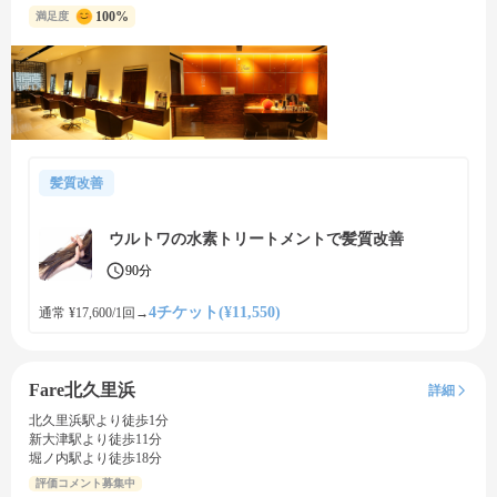
100%
満足度
髪質改善
ウルトワの水素トリートメントで髪質改善
90分
4チケット(¥11,550)
通常 ¥17,600/1回
→
Fare北久里浜
詳細
北久里浜駅より徒歩1分
新大津駅より徒歩11分
堀ノ内駅より徒歩18分
評価コメント募集中