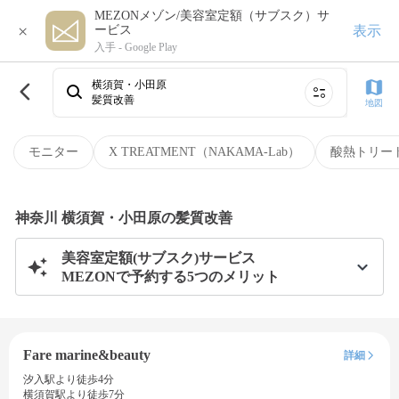
MEZONメゾン/美容室定額（サブスク）サ
×
表示
ービス
入手 -
Google Play
横須賀・小田原
髪質改善
地図
モニター
X TREATMENT（NAKAMA-Lab）
酸熱トリー
神奈川 横須賀・小田原の髪質改善
美容室定額(サブスク)サービス
MEZONで予約する5つのメリット
Fare marine&beauty
詳細
汐入駅より徒歩4分
横須賀駅より徒歩7分