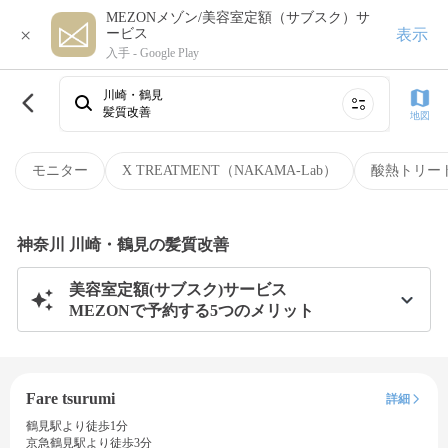
MEZONメゾン/美容室定額（サブスク）サ
×
表示
ービス
入手 -
Google Play
川崎・鶴見
髪質改善
地図
モニター
X TREATMENT（NAKAMA-Lab）
酸熱トリー
神奈川 川崎・鶴見の髪質改善
美容室定額(サブスク)サービス
MEZONで予約する5つのメリット
Fare tsurumi
詳細
鶴見駅より徒歩1分
京急鶴見駅より徒歩3分