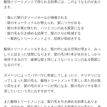
酸熱トリートメントで得られる効果には、このようなものがあり
ます。
・傷んだ髪のダメージホールが補修される
・髪のキューティクルが整えられ、髪にツヤが出る
・髪の水分量が保たれ、ハリとコシのある髪質になる
・髪の毛を引き締める効果で、髪のクセが軽減する
・一般的なトリートメントより、効果が長続きする
酸熱トリートメントをすると、髪の中にある空洞が埋まり、みっ
しりと詰まった状態になります。髪の毛1本1本が水分をしっかり
保持できるので、健康な髪と同じようなハリとコシのある艶髪に
なるのです。
ダメージによってパサパサに乾燥してしまったり、チリチリにな
ってしまった髪の毛も、酸熱トリートメントで美しい見た目が取
り戻せます。髪の毛のダメージが気になる、髪の毛のツヤを取り
戻したいという方におすすめです。
また酸熱トリートメントは、髪の毛を引き締める効果もありま
す。そのため、髪を濡らしたときに消える程度のクセ毛なら、改