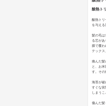
酸熱ト
酸熱ト
酸熱トリ
を与える
髪の毛は
る芯があ
膜で覆わ
テックス
痛んだ髪
と、お米
す。その
海苔が破
すぐな状
しまうこ
傷んだ髪