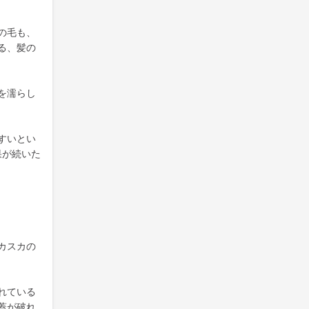
の毛も、
る、髪の
を濡らし
すいとい
果が続いた
カスカの
れている
蓋が破れ