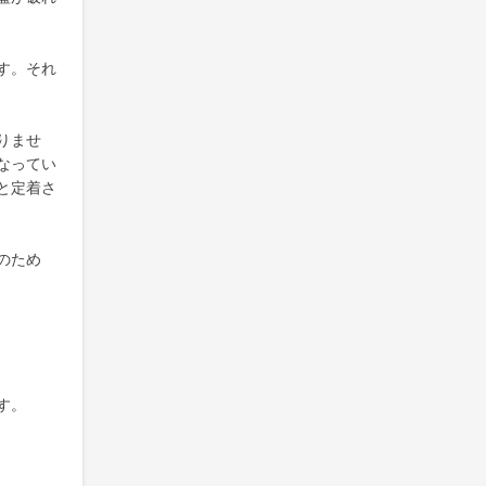
す。それ
りませ
なってい
と定着さ
のため
す。