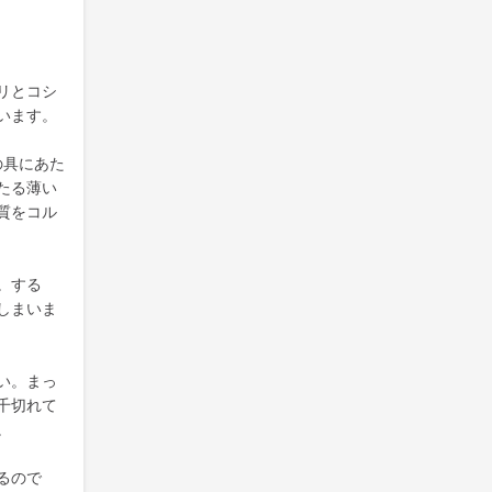
リとコシ
います。
の具にあた
たる薄い
質をコル
。する
しまいま
い。まっ
千切れて
。
るので