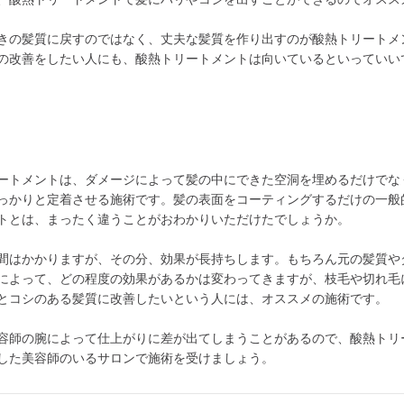
きの髪質に戻すのではなく、丈夫な髪質を作り出すのが酸熱トリートメ
の改善をしたい人にも、酸熱トリートメントは向いているといっていい
ートメントは、ダメージによって髪の中にできた空洞を埋めるだけでな
っかりと定着させる施術です。髪の表面をコーティングするだけの一般
トとは、まったく違うことがおわかりいただけたでしょうか。
間はかかりますが、その分、効果が長持ちします。もちろん元の髪質や
によって、どの程度の効果があるかは変わってきますが、枝毛や切れ毛
とコシのある髪質に改善したいという人には、オススメの施術です。
容師の腕によって仕上がりに差が出てしまうことがあるので、酸熱トリ
した美容師のいるサロンで施術を受けましょう。