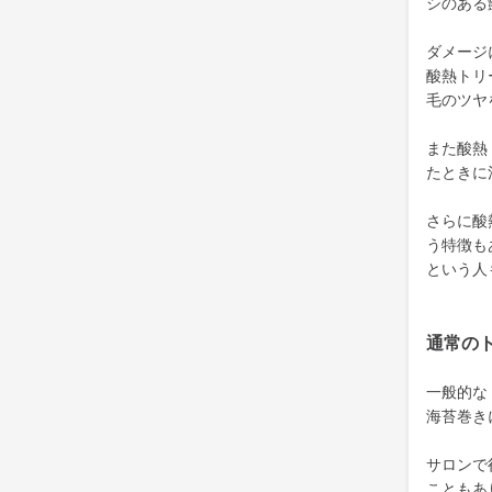
シのある
ダメージ
酸熱トリ
毛のツヤ
また酸熱
たときに
さらに酸
う特徴も
という人
通常の
一般的な
海苔巻き
サロンで
こともあ