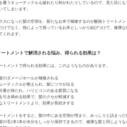
を覆うキューティクルも破れたり剥がれたりしているので、見た目にも
いてしまいます。
スカになった髪の空洞を、新たなお米で補修するのが酸熱トリートメン
だけでなく、熱によって残っているお米としっかり結びつけて、健康な
てくれます。
リートメントで解消される悩み、得られる効果は？
ートメントで得られる効果には、このようなものがあります。
髪のダメージホールが補修される
ューティクルが整えられ、髪にツヤが出る
分量が保たれ、ハリとコシのある髪質になる
を引き締める効果で、髪のクセが軽減する
なトリートメントより、効果が長続きする
ートメントをすると、髪の中にある空洞が埋まり、みっしりと詰まった
髪の毛1本1本が水分をしっかり保持できるので、健康な髪と同じような