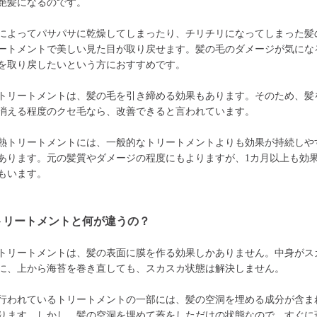
艶髪になるのです。
によってパサパサに乾燥してしまったり、チリチリになってしまった髪
ートメントで美しい見た目が取り戻せます。髪の毛のダメージが気にな
を取り戻したいという方におすすめです。
トリートメントは、髪の毛を引き締める効果もあります。そのため、髪
消える程度のクセ毛なら、改善できると言われています。
熱トリートメントには、一般的なトリートメントよりも効果が持続しや
あります。元の髪質やダメージの程度にもよりますが、1カ月以上も効
もいます。
トリートメントと何が違うの？
トリートメントは、髪の表面に膜を作る効果しかありません。中身がス
に、上から海苔を巻き直しても、スカスカ状態は解決しません。
行われているトリートメントの一部には、髪の空洞を埋める成分が含ま
ります。しかし、髪の空洞を埋めて蓋をしただけの状態なので、すぐに