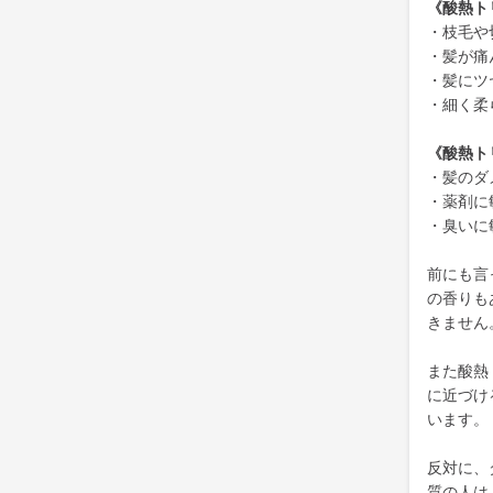
《酸熱ト
・枝毛や
・髪が痛
・髪にツ
・細く柔
《酸熱ト
・髪のダ
・薬剤に
・臭いに
前にも言
の香りも
きません
また酸熱
に近づけ
います。
反対に、
質の人は