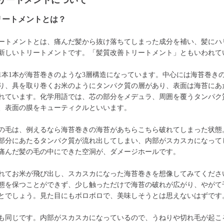
リートメントについて
リートメントとは？
ートメントとは、痛んだ髪から抜け落ちてしまった成分を補い、髪にハ
新しいトリートメントです。「髪質改善トリートメント」ともいわれて
1本1本が海苔巻きのような3層構造になっています。中心には海苔巻き
り、具を取り巻くお米のようにタンパク質の層があり、表面は海苔にあ
れています。化学用語では、芯の部分をメデュラ、周囲を覆うタンパク
、表面の膜をキューティクルといいます。
の毛は、例えるなら海苔巻きの海苔があちらこちら破れてしまった状態
部分にあたるタンパク質が流れ出してしまい、内部がスカスカになって
痛んだ髪の毛の中にできた空洞が、ダメージホールです。
れてお米が飛び出し、スカスカになった海苔巻きを想像してみてくださ
態を保つことができず、少し触っただけで海苔の破れが広がり、やがて
とでしょう。見た目にもボロボロで、美味しそうとは思えないはずです
も同じです。内部がスカスカになっているので、うねりや切れ毛が起こ