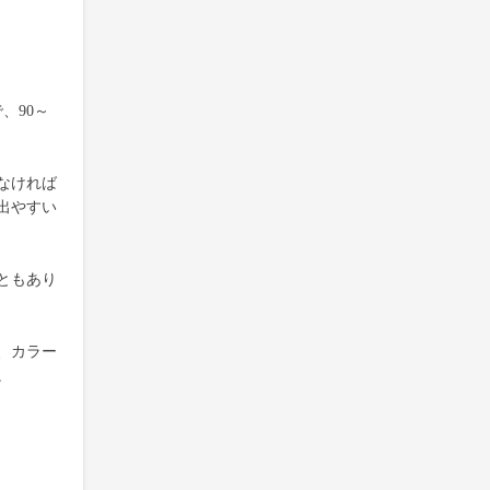
、90～
なければ
出やすい
ともあり
、カラー
。