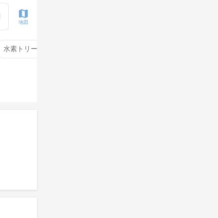
地図
水素トリートメント
サイエンスアクア
酸性ストレート