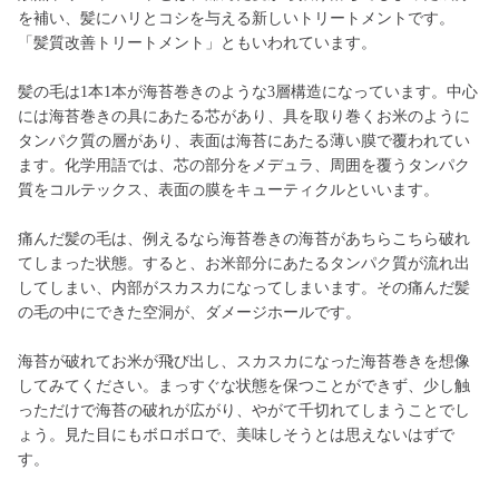
を補い、髪にハリとコシを与える新しいトリートメントです。
「髪質改善トリートメント」ともいわれています。
髪の毛は1本1本が海苔巻きのような3層構造になっています。中心
には海苔巻きの具にあたる芯があり、具を取り巻くお米のように
タンパク質の層があり、表面は海苔にあたる薄い膜で覆われてい
ます。化学用語では、芯の部分をメデュラ、周囲を覆うタンパク
質をコルテックス、表面の膜をキューティクルといいます。
痛んだ髪の毛は、例えるなら海苔巻きの海苔があちらこちら破れ
てしまった状態。すると、お米部分にあたるタンパク質が流れ出
してしまい、内部がスカスカになってしまいます。その痛んだ髪
の毛の中にできた空洞が、ダメージホールです。
海苔が破れてお米が飛び出し、スカスカになった海苔巻きを想像
してみてください。まっすぐな状態を保つことができず、少し触
っただけで海苔の破れが広がり、やがて千切れてしまうことでし
ょう。見た目にもボロボロで、美味しそうとは思えないはずで
す。