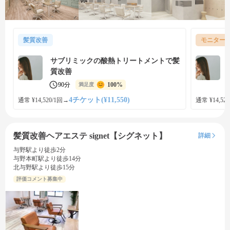
髪質改善
モニター
サブリミックの酸熱トリートメントで髪
質改善
90分
100%
満足度
4チケット(¥11,550)
通常 ¥14,520/1回
→
通常 ¥14,520
髪質改善ヘアエステ signet【シグネット】
詳細
与野駅より徒歩2分
与野本町駅より徒歩14分
北与野駅より徒歩15分
評価コメント募集中