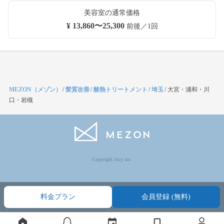
美容室の通常価格
¥ 13,860〜25,300
前後／1回
MEZON（メゾン）
/
髪質改善
/
酸熱トリートメント
/
埼玉
/
大宮・浦和・川
口・岩槻
Copyright Jocy inc.
料金プラン
会員登録 (無料)