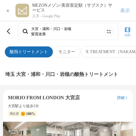
MEZONメゾン/美容室定額（サブスク）サ
×
表示
ービス
入手 -
Google Play
大宮・浦和・川口・岩槻
髪質改善
地図
酸熱トリートメント
モニター
X TREATMENT（NAKAM
埼玉 大宮・浦和・川口・岩槻の酸熱トリートメント
MORIO FROM LONDON 大宮店
詳細
大宮駅より徒歩1分
100%
満足度