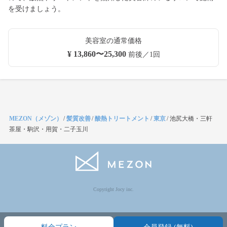
を受けましょう。
美容室の通常価格
¥ 13,860〜25,300
前後／1回
MEZON（メゾン）
/
髪質改善
/
酸熱トリートメント
/
東京
/
池尻大橋・三軒
茶屋・駒沢・用賀・二子玉川
Copyright Jocy inc.