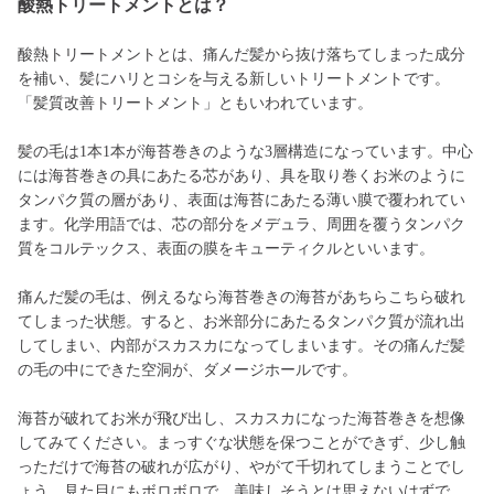
酸熱トリートメントとは？
酸熱トリートメントとは、痛んだ髪から抜け落ちてしまった成分
を補い、髪にハリとコシを与える新しいトリートメントです。
「髪質改善トリートメント」ともいわれています。
髪の毛は1本1本が海苔巻きのような3層構造になっています。中心
には海苔巻きの具にあたる芯があり、具を取り巻くお米のように
タンパク質の層があり、表面は海苔にあたる薄い膜で覆われてい
ます。化学用語では、芯の部分をメデュラ、周囲を覆うタンパク
質をコルテックス、表面の膜をキューティクルといいます。
痛んだ髪の毛は、例えるなら海苔巻きの海苔があちらこちら破れ
てしまった状態。すると、お米部分にあたるタンパク質が流れ出
してしまい、内部がスカスカになってしまいます。その痛んだ髪
の毛の中にできた空洞が、ダメージホールです。
海苔が破れてお米が飛び出し、スカスカになった海苔巻きを想像
してみてください。まっすぐな状態を保つことができず、少し触
っただけで海苔の破れが広がり、やがて千切れてしまうことでし
ょう。見た目にもボロボロで、美味しそうとは思えないはずで