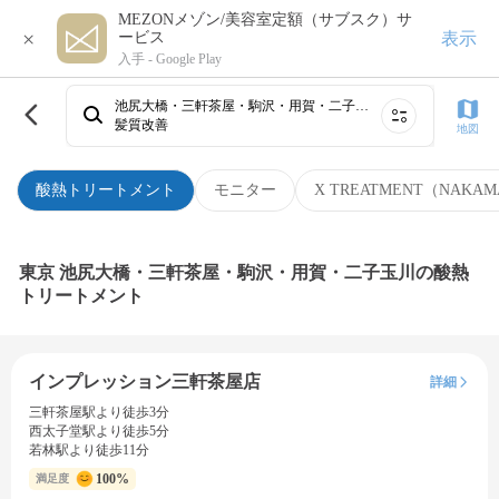
MEZONメゾン/美容室定額（サブスク）サ
×
表示
ービス
入手 -
Google Play
池尻大橋・三軒茶屋・駒沢・用賀・二子玉川
髪質改善
地図
酸熱トリートメント
モニター
X TREATMENT（NAKAM
東京 池尻大橋・三軒茶屋・駒沢・用賀・二子玉川の酸熱
トリートメント
インプレッション三軒茶屋店
詳細
三軒茶屋駅より徒歩3分
西太子堂駅より徒歩5分
若林駅より徒歩11分
100%
満足度