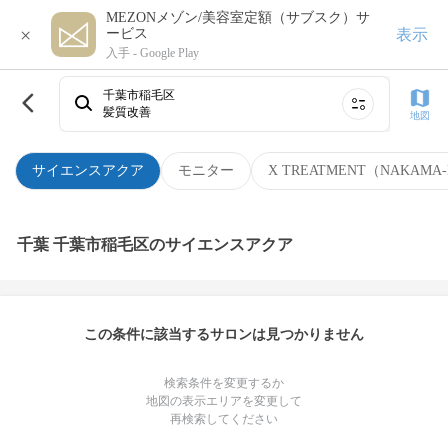
MEZONメゾン/美容室定額（サブスク）サ
×
表示
ービス
入手 -
Google Play
千葉市稲毛区
髪質改善
地図
サイエンスアクア
モニター
X TREATMENT（NAKAMA-
千葉 千葉市稲毛区のサイエンスアクア
この条件に該当するサロンは見つかりません
検索条件を変更するか
地図の表示エリアを変更して
再検索してください