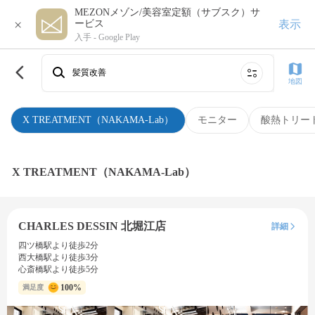
MEZONメゾン/美容室定額（サブスク）サ
×
表示
ービス
入手 -
Google Play
髪質改善
地図
X TREATMENT（NAKAMA-Lab）
モニター
酸熱トリー
X TREATMENT（NAKAMA-Lab）
CHARLES DESSIN 北堀江店
詳細
四ツ橋駅より徒歩2分
西大橋駅より徒歩3分
心斎橋駅より徒歩5分
100%
満足度