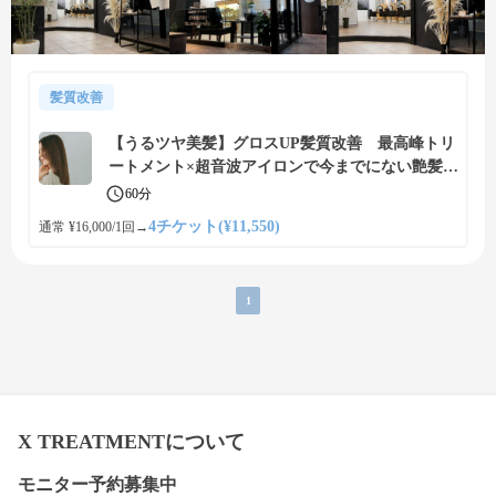
髪質改善
【うるツヤ美髪】グロスUP髪質改善 最高峰トリ
ートメント×超音波アイロンで今までにない艶髪
５回転コース【x treatment】
60分
4チケット(¥11,550)
通常 ¥16,000/1回
→
1
X TREATMENTについて
モニター予約募集中