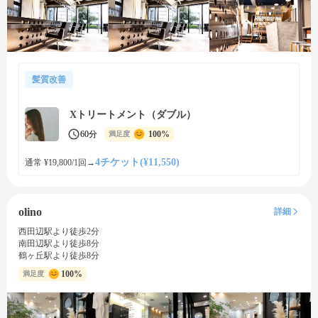
髪質改善
Xトリートメント（ダブル）
60分
100%
満足度
4チケット(¥11,550)
通常 ¥19,800/1回
→
olino
詳細
西田辺駅より徒歩2分
南田辺駅より徒歩8分
鶴ヶ丘駅より徒歩8分
100%
満足度