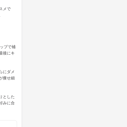
スメで
。
テップで補
最後にキ
らにダメ
が痩せ細
りとした
好みに合