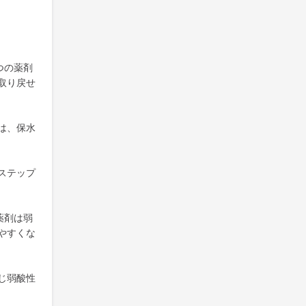
つの薬剤
取り戻せ
は、保水
ステップ
薬剤は弱
やすくな
じ弱酸性