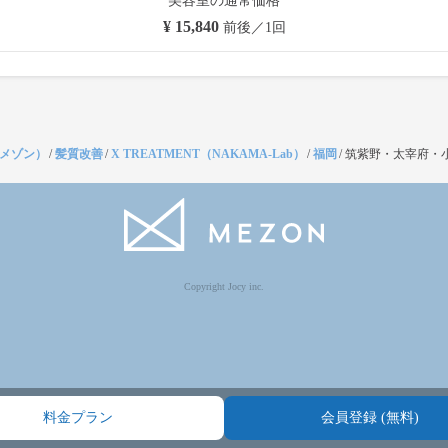
美容室の通常価格
¥ 15,840
前後／1回
（メゾン）
/
髪質改善
/
X TREATMENT（NAKAMA-Lab）
/
福岡
/
筑紫野・太宰府・
Copyright Jocy inc.
料金プラン
会員登録 (無料)