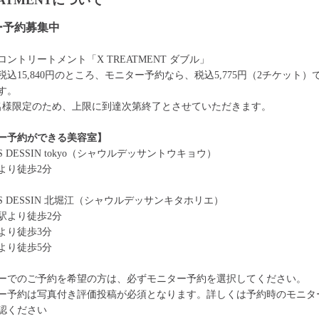
EATMENTについて
ー予約募集中
ントリートメント「X TREATMENT ダブル」
税込15,840円のところ、モニター予約なら、税込5,775円（2チケット）
す。
0名様限定のため、上限に到達次第終了とさせていただきます。
ー予約ができる美容室】
ES DESSIN tokyo（シャウルデッサントウキョウ）
より徒歩2分
ES DESSIN 北堀江（シャウルデッサンキタホリエ）
駅より徒歩2分
より徒歩3分
より徒歩5分
ーでのご予約を希望の方は、必ずモニター予約を選択してください。
ー予約は写真付き評価投稿が必須となります。詳しくは予約時のモニタ
認ください