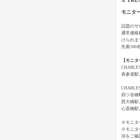
X TR
モニタ
話題のサロ
通常価格
けられま
先着10
【モニタ
CHARL
表参道駅
CHARL
四ツ谷橋
西大橋駅
心斎橋駅
※モニタ
※モニタ
項をご確