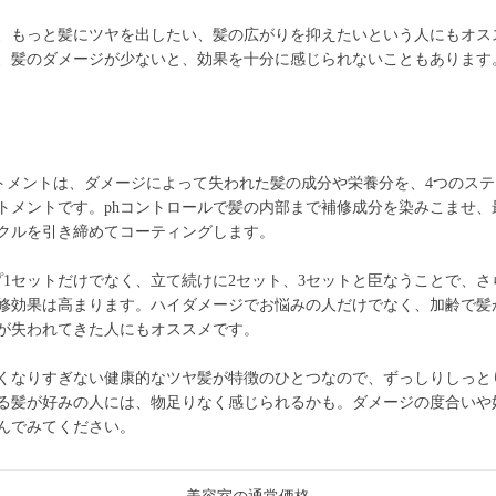
、もっと髪にツヤを出したい、髪の広がりを抑えたいという人にもオス
、髪のダメージが少ないと、効果を十分に感じられないこともあります
トメントは、ダメージによって失われた髪の成分や栄養分を、4つのス
トメントです。phコントロールで髪の内部まで補修成分を染みこませ、
クルを引き締めてコーティングします。
プ1セットだけでなく、立て続けに2セット、3セットと臣なうことで、さ
修効果は高まります。ハイダメージでお悩みの人だけでなく、加齢で髪
が失われてきた人にもオススメです。
くなりすぎない健康的なツヤ髪が特徴のひとつなので、ずっしりしっと
る髪が好みの人には、物足りなく感じられるかも。ダメージの度合いや
んでみてください。