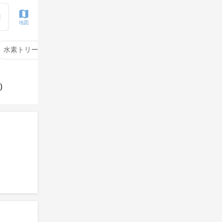
地図
水素トリートメント
サイエンスアクア
酸性ストレート
b）