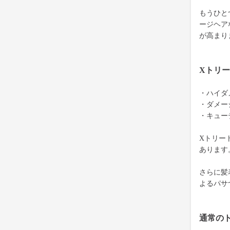
もうひと
ージヘア
が高まり
Xトリ
・ハイダ
・ダメー
・キュー
Xトリー
あります
さらに髪
よるパサ
通常の