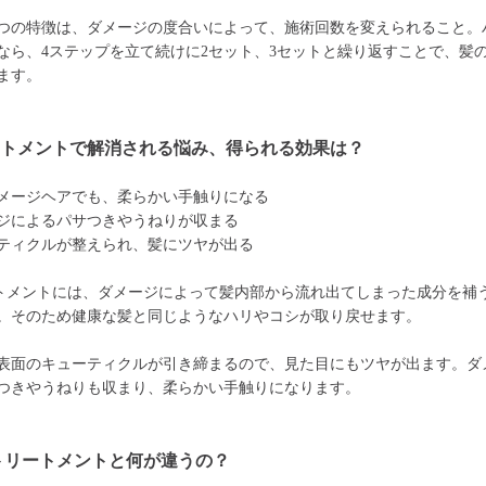
つの特徴は、ダメージの度合いによって、施術回数を変えられること。
なら、4ステップを立て続けに2セット、3セットと繰り返すことで、髪
ます。
ートメントで解消される悩み、得られる効果は？
メージヘアでも、柔らかい手触りになる
ジによるパサつきやうねりが収まる
ティクルが整えられ、髪にツヤが出る
トメントには、ダメージによって髪内部から流れ出てしまった成分を補
。そのため健康な髪と同じようなハリやコシが取り戻せます。
表面のキューティクルが引き締まるので、見た目にもツヤが出ます。ダ
つきやうねりも収まり、柔らかい手触りになります。
トリートメントと何が違うの？