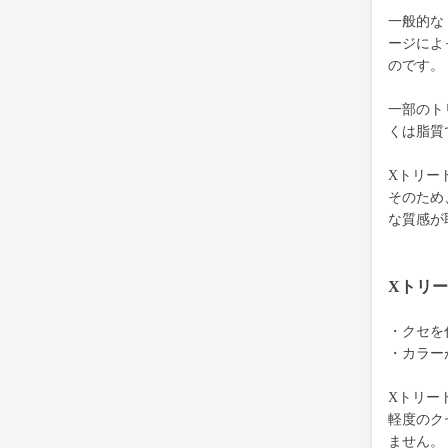
一般的な
ージによ
のです。
一部のト
くは脂質
Xトリー
そのため
な質感が
Xトリ
・クセを
・カラー
Xトリー
軽度のク
ません。