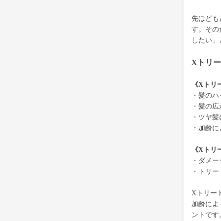
先ほども
す。その
したい」
Xトリ
《Xトリ
・髪のハ
・髪の広
・ツヤ髪
・加齢に
《Xトリ
・ダメー
・トリー
Xトリー
加齢によ
ントです