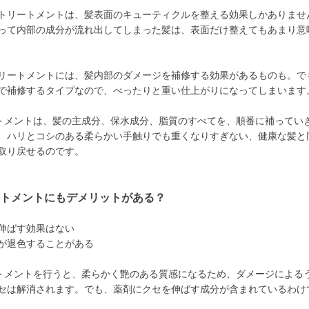
トリートメントは、髪表面のキューティクルを整える効果しかありませ
って内部の成分が流れ出してしまった髪は、表面だけ整えてもあまり意
リートメントには、髪内部のダメージを補修する効果があるものも。で
で補修するタイプなので、べったりと重い仕上がりになってしまいます
トメントは、髪の主成分、保水成分、脂質のすべてを、順番に補ってい
、ハリとコシのある柔らかい手触りでも重くなりすぎない、健康な髪と
取り戻せるのです。
ートメントにもデメリットがある？
伸ばす効果はない
が退色することがある
トメントを行うと、柔らかく艶のある質感になるため、ダメージによる
セは解消されます。でも、薬剤にクセを伸ばす成分が含まれているわけ