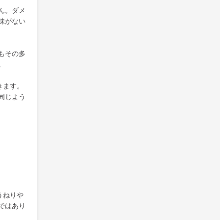
ん。ダメ
味がない
もその多
。
きます。
同じよう
うねりや
ではあり