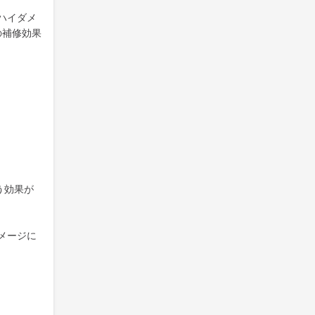
ハイダメ
の補修効果
う効果が
メージに