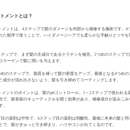
ートメントとは？
トメントは、4ステップで髪のダメージを内部から補修する施術です。4
れた順序で使うことで、ハイダメージヘアでも柔らかな手触りとツヤを
ステップで、まず髪の主成分であるケラチンを補充。2つめのステップで
コラーゲンで髪に潤いを与えます。
つめのステップで、脂質を補って髪の密度をアップ。最後となる4つめの
た成分が流れ出さないよう、髪を引き締めてコーティングします。
トメントのポイントは、髪のphコントロール。1～2ステップで使われる
性で、髪表面のキューティクルを開く効果があり、補修成分が染みこみ
す。
プ目の薬剤は中性で、4ステップ目の薬剤は弱酸性。最後に本来の髪と同
とで、髪がぎゅっと引き締まり、ハリやコシが出てくるのです。