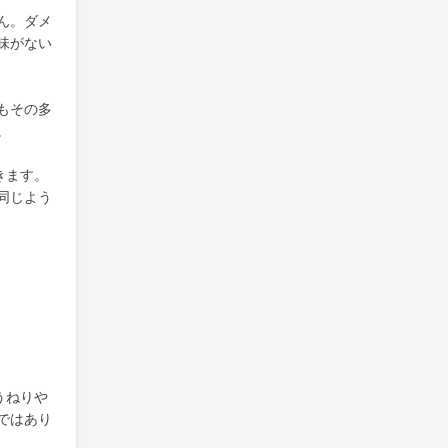
ん。ダメ
味がない
もその多
。
きます。
同じよう
うねりや
ではあり