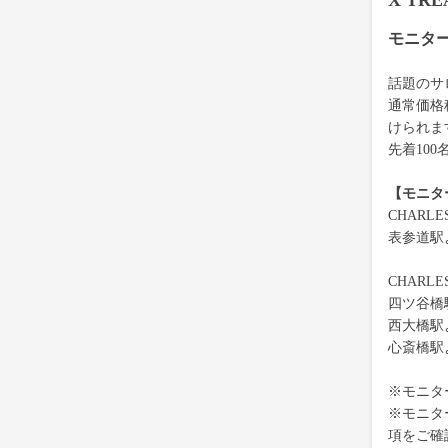
X TR
モニタ
話題のサロ
通常価格
けられま
先着10
【モニタ
CHARL
表参道駅
CHARL
四ツ谷橋
西大橋駅
心斎橋駅
※モニタ
※モニタ
項をご確