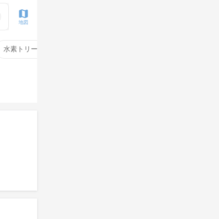
地図
水素トリートメント
サイエンスアクア
酸性ストレート