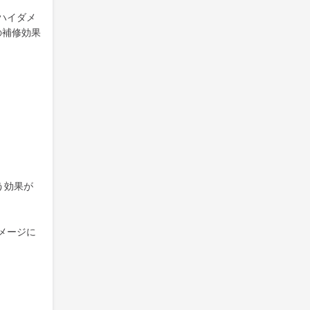
ハイダメ
の補修効果
う効果が
メージに