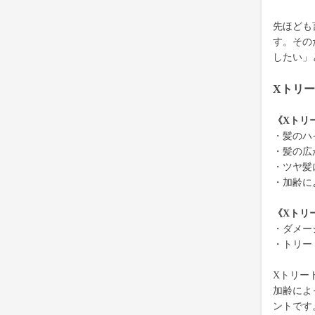
先ほども
す。その
したい」
Xトリ
《Xトリ
・髪のハ
・髪の広
・ツヤ髪
・加齢に
《Xトリ
・ダメー
・トリー
Xトリー
加齢によ
ントです