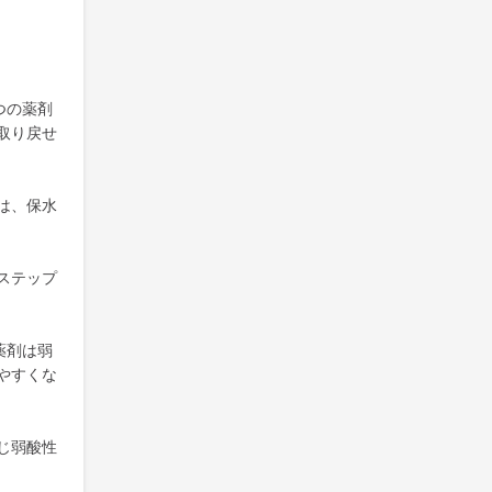
つの薬剤
取り戻せ
は、保水
ステップ
薬剤は弱
やすくな
じ弱酸性