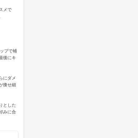
スメで
。
テップで補
最後にキ
らにダメ
が痩せ細
りとした
好みに合