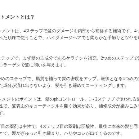
ートメントとは？
トメントは、4ステップで髪のダメージを内部から補修する施術です。4
れた順序で使うことで、ハイダメージヘアでも柔らかな手触りとツヤを
ステップで、まず髪の主成分であるケラチンを補充。2つめのステップで
コラーゲンで髪に潤いを与えます。
つめのステップで、脂質を補って髪の密度をアップ。最後となる4つめの
た成分が流れ出さないよう、髪を引き締めてコーティングします。
トメントのポイントは、髪のphコントロール。1～2ステップで使われる
性で、髪表面のキューティクルを開く効果があり、補修成分が染みこみ
す。
プ目の薬剤は中性で、4ステップ目の薬剤は弱酸性。最後に本来の髪と同
とで、髪がぎゅっと引き締まり、ハリやコシが出てくるのです。