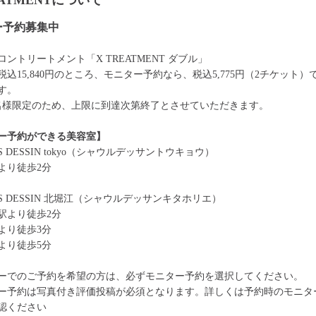
EATMENTについて
ー予約募集中
ントリートメント「X TREATMENT ダブル」
税込15,840円のところ、モニター予約なら、税込5,775円（2チケット）
す。
0名様限定のため、上限に到達次第終了とさせていただきます。
ー予約ができる美容室】
ES DESSIN tokyo（シャウルデッサントウキョウ）
より徒歩2分
ES DESSIN 北堀江（シャウルデッサンキタホリエ）
駅より徒歩2分
より徒歩3分
より徒歩5分
ーでのご予約を希望の方は、必ずモニター予約を選択してください。
ー予約は写真付き評価投稿が必須となります。詳しくは予約時のモニタ
認ください