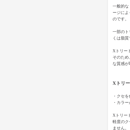
一般的な
ージによ
のです。
一部のト
くは脂質
Xトリー
そのため
な質感が
Xトリ
・クセを
・カラー
Xトリー
軽度のク
ません。