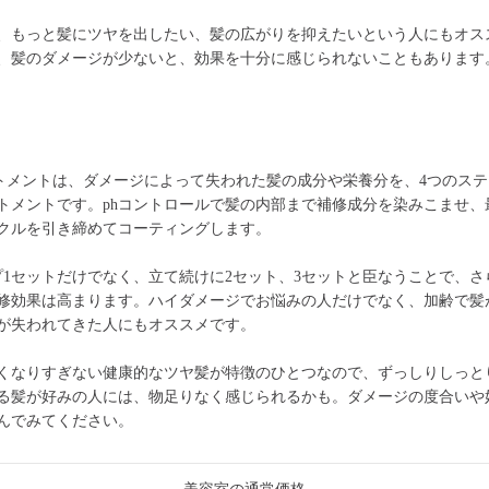
、もっと髪にツヤを出したい、髪の広がりを抑えたいという人にもオス
、髪のダメージが少ないと、効果を十分に感じられないこともあります
トメントは、ダメージによって失われた髪の成分や栄養分を、4つのス
トメントです。phコントロールで髪の内部まで補修成分を染みこませ、
クルを引き締めてコーティングします。
プ1セットだけでなく、立て続けに2セット、3セットと臣なうことで、さ
修効果は高まります。ハイダメージでお悩みの人だけでなく、加齢で髪
が失われてきた人にもオススメです。
くなりすぎない健康的なツヤ髪が特徴のひとつなので、ずっしりしっと
る髪が好みの人には、物足りなく感じられるかも。ダメージの度合いや
んでみてください。