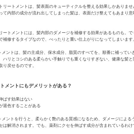
トリートメントは、髪表面のキューティクルを整える効果しかありませ
って内部の成分が流れ出してしまった髪は、表面だけ整えてもあまり意
リートメントには、髪内部のダメージを補修する効果があるものも。で
で補修するタイプなので、べったりと重い仕上がりになってしまいます
トメントは、髪の主成分、保水成分、脂質のすべてを、順番に補ってい
、ハリとコシのある柔らかい手触りでも重くなりすぎない、健康な髪と
取り戻せるのです。
ートメントにもデメリットがある？
伸ばす効果はない
が退色することがある
トメントを行うと、柔らかく艶のある質感になるため、ダメージによる
セは解消されます。でも、薬剤にクセを伸ばす成分が含まれているわけ