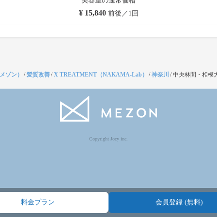
美容室の通常価格
¥ 15,840
前後／1回
（メゾン）
/
髪質改善
/
X TREATMENT（NAKAMA-Lab）
/
神奈川
/
中央林間・相模
Copyright Jocy inc.
料金プラン
会員登録 (無料)