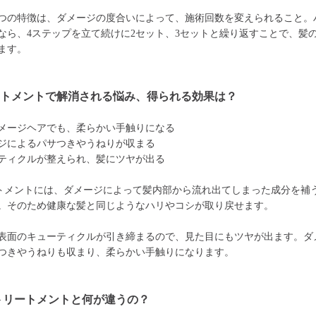
つの特徴は、ダメージの度合いによって、施術回数を変えられること。
なら、4ステップを立て続けに2セット、3セットと繰り返すことで、髪
ます。
ートメントで解消される悩み、得られる効果は？
メージヘアでも、柔らかい手触りになる
ジによるパサつきやうねりが収まる
ティクルが整えられ、髪にツヤが出る
トメントには、ダメージによって髪内部から流れ出てしまった成分を補
。そのため健康な髪と同じようなハリやコシが取り戻せます。
表面のキューティクルが引き締まるので、見た目にもツヤが出ます。ダ
つきやうねりも収まり、柔らかい手触りになります。
トリートメントと何が違うの？