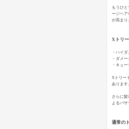
もうひと
ージヘア
が高まり
Xトリ
・ハイダ
・ダメー
・キュー
Xトリー
あります
さらに髪
よるパサ
通常の