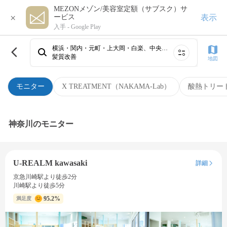
MEZONメゾン/美容室定額（サブスク）サ
×
表示
ービス
入手 -
Google Play
横浜・関内・元町・上大岡・白楽、中央林間・相模大野、新横浜、藤沢、センター南・二俣川・戸塚・杉田・金沢文庫、川崎・鶴見、溝の口・たまプラーザ・青葉台・あざみ野、武蔵小杉・日吉・綱島・大倉山・菊名、子安・生麦、本厚木・海老名～小田急相模原⋯
髪質改善
地図
モニター
X TREATMENT（NAKAMA-Lab）
酸熱トリー
神奈川のモニター
U-REALM kawasaki
詳細
京急川崎駅より徒歩2分
川崎駅より徒歩5分
95.2%
満足度