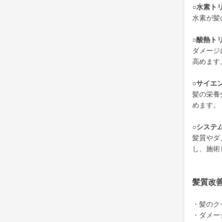
○水素ト
水素が髪
○酸熱ト
ダメージ
高めます
○サイエ
髪の栄養
めます。
○システ
髪質やダ
し、施術
髪質改
・髪のク
・ダメー