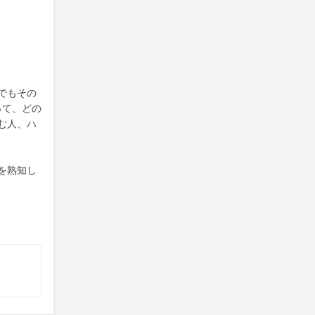
でもその
って、どの
む人、ハ
を熟知し