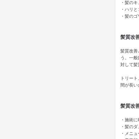
・髪のキ
・ハリと
・髪のゴ
髪質改
髪質改善
う。一般
対して髪
トリート
間が長い
髪質改
・施術に
・髪のダ
・メニュ