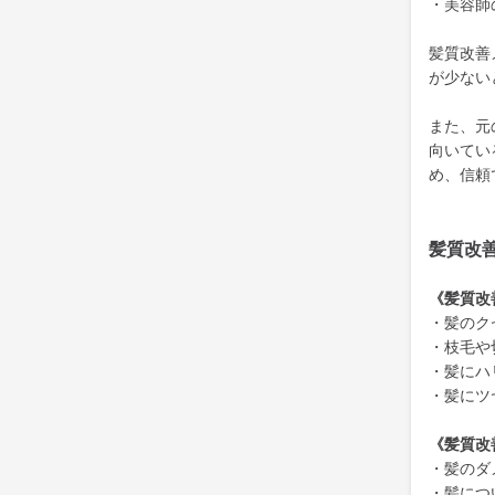
・美容師
髪質改善
が少ない
また、元
向いてい
め、信頼
髪質改
《髪質改
・髪のク
・枝毛や
・髪にハ
・髪にツ
《髪質改
・髪のダ
・髪につ