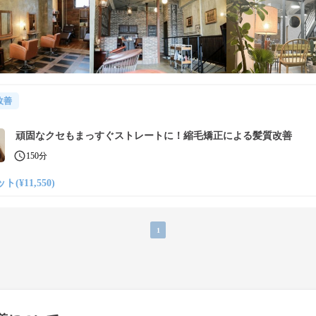
改善
頑固なクセもまっすぐストレートに！縮毛矯正による髪質改善
150分
ト(¥11,550)
1