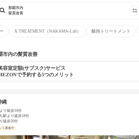
那覇市内
髪質改善
ー
X TREATMENT（NAKAMA-Lab）
酸熱トリートメント
那覇市内の髪質改善
美容室定額(サブスク)サービス
MEZONで予約する5つのメリット
e沖縄
より徒歩16分
ち駅より徒歩18分
り徒歩20分
ント募集中