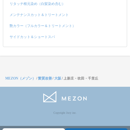
リタッチ根元染め（白髪染め含む）
メンテナンスカット＆トリートメント
艶カラー（フルカラー＆トリートメント）
サイドカット＆ショートスパ
MEZON（メゾン）
/
髪質改善
/
大阪
/
上新庄・吹田・千里丘
Copyright Jocy inc.