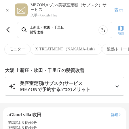
MEZONメゾン/美容室定額（サブスク）サ
×
表示
ービス
入手 -
Google Play
上新庄・吹田・千里丘
髪質改善
地図
モニター
X TREATMENT（NAKAMA-Lab）
酸熱トリー
大阪 上新庄・吹田・千里丘の髪質改善
美容室定額(サブスク)サービス
MEZONで予約する5つのメリット
aGland villa 吹田
詳細
岸辺駅より徒歩2分
正雀駅より徒歩3分