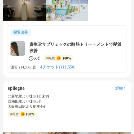
髪質改善
資生堂サブリミックの酸熱トリートメントで髪質
改善
60分
100%
満足度
4チケット(¥11,550)
通常 ¥14,850/1回
→
epilogue
詳細
北新地駅より徒歩1分未満
西梅田駅より徒歩3分
大阪梅田駅より徒歩4分
100%
満足度