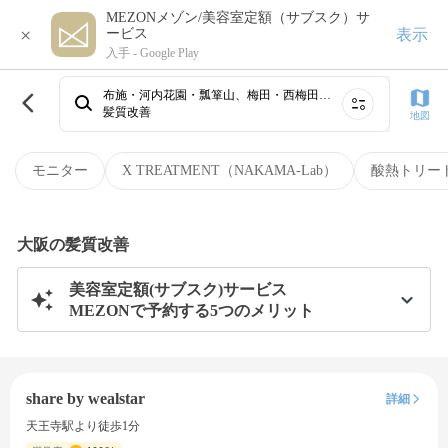
MEZONメゾン/美容室定額（サブスク）サ
×
表示
ービス
入手 -
Google Play
布施・河内花園・瓢箪山、梅田・西梅田、心斎橋・難波・天王寺、北新地・肥後橋、寝屋川市・香里園、枚方市・樟葉・河内磐船・長尾、高石・府中・岸和田・泉佐野、堺・なかもず・深井・狭山・河内長野・鳳、鴫野・住道・四条畷・緑橋・石切・布施・花園、庄内・服部・岡町・豊中⋯
髪質改善
地図
モニター
X TREATMENT（NAKAMA-Lab）
酸熱トリー
大阪の髪質改善
美容室定額(サブスク)サービス
MEZONで予約する5つのメリット
share by wealstar
詳細
天王寺駅より徒歩1分