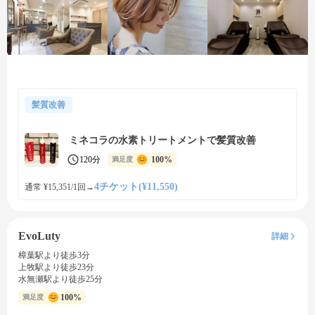
髪質改善
ミネコラの水素トリートメントで髪質改善
120分
100%
満足度
4チケット(¥11,550)
通常 ¥15,351/1回
→
EvoLuty
詳細
樟葉駅より徒歩3分
上牧駅より徒歩23分
水無瀬駅より徒歩25分
100%
満足度