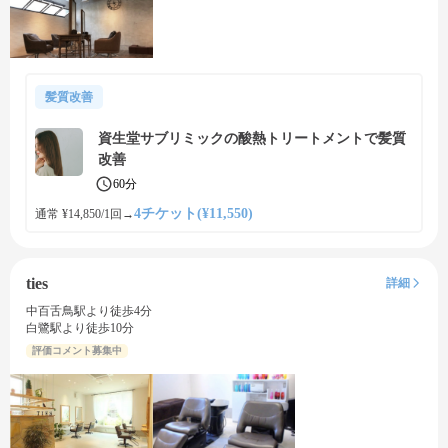
髪質改善
資生堂サブリミックの酸熱トリートメントで髪質
改善
60分
4チケット(¥11,550)
通常 ¥14,850/1回
→
ties
詳細
中百舌鳥駅より徒歩4分
白鷺駅より徒歩10分
評価コメント募集中