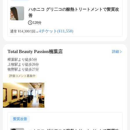
ハホニコ グリ二コの酸熱トリートメントで髪質改
善
120分
4チケット(¥11,550)
通常 ¥14,300/1回
→
Total Beauty Passion楠葉店
詳細
樟葉駅より徒歩5分
上牧駅より徒歩26分
牧野駅より徒歩27分
評価コメント募集中
髪質改善