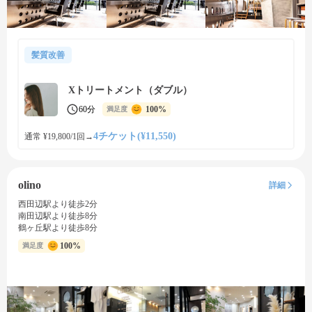
髪質改善
Xトリートメント（ダブル）
60分
100%
満足度
4チケット(¥11,550)
通常 ¥19,800/1回
→
olino
詳細
西田辺駅より徒歩2分
南田辺駅より徒歩8分
鶴ヶ丘駅より徒歩8分
100%
満足度