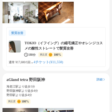
髪質改善
TOKIO（イフイング）の縮毛矯正やオレンジコス
メの酸性ストレートで髪質改善
180分
100%
満足度
4チケット(¥11,550)
通常 ¥17,600/1回
→
aGland tetra 野田阪神
詳細
海老江駅より徒歩1分
野田阪神駅より徒歩4分
野田駅より徒歩4分
100%
満足度