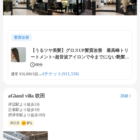
髪質改善
【うるツヤ美髪】グロスUP髪質改善 最高峰トリ
ートメント×超音波アイロンで今までにない艶髪
５回転コース【x treatment】
60分
4チケット(¥11,550)
通常 ¥16,000/1回
→
aGland villa 吹田
詳細
岸辺駅より徒歩2分
正雀駅より徒歩3分
摂津市駅より徒歩19分
0%
満足度