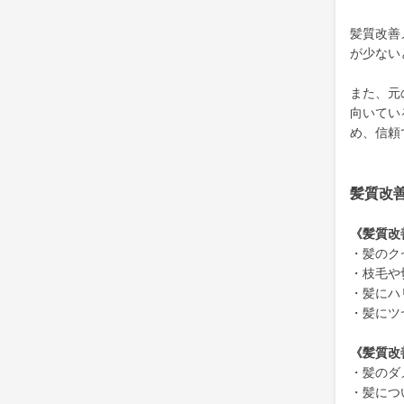
髪質改善
が少ない
また、元
向いてい
め、信頼
髪質改
《髪質改
・髪のク
・枝毛や
・髪にハ
・髪にツ
《髪質改
・髪のダ
・髪につ