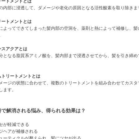
リートメントとは
の内部に浸透して、ダメージや老化の原因となる活性酸素を取り除きま
リートメントとは
によってできてしまった髪内部の空洞を、薬剤と熱によって補修し、髪
。
ンスアクアとは
分となる脂質系アミノ酸を、髪内部まで浸透させてから、髪を引き締め
ムトリートメントとは
メージの状態に合わせて、複数のトリートメントを組み合わせてカスタ
します。
善で解消される悩み、得られる効果は？
セが軽減できる
ジヘアが補修される
ューティクルが整えられ、髪にツヤが出る