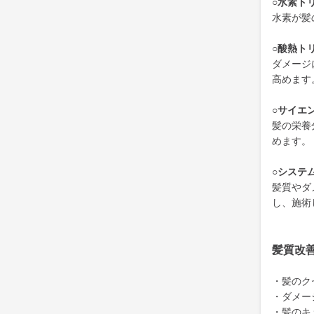
○水素ト
水素が髪
○酸熱ト
ダメージ
高めます
○サイエ
髪の栄養
めます。
○システ
髪質やダ
し、施術
髪質改
・髪のク
・ダメー
・髪のキ