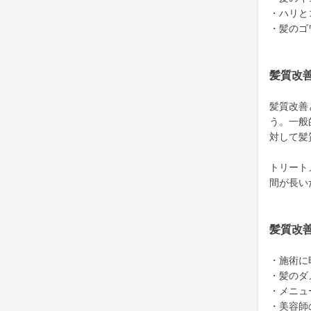
・ハリと
・髪のゴ
髪質改
髪質改善
う。一般
対して髪
トリート
間が長い
髪質改
・施術に
・髪のダ
・メニュ
・美容師