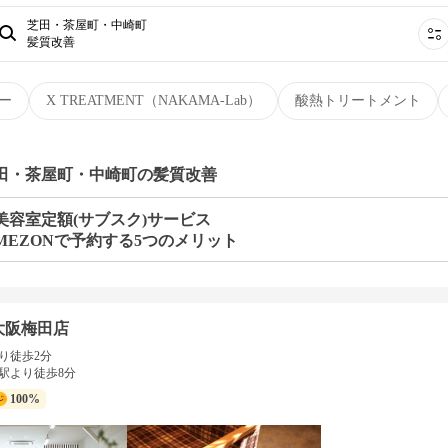
芝田・茶屋町・中崎町
髪質改善
ー
X TREATMENT（NAKAMA-Lab）
酸熱トリートメント
芝田・茶屋町・中崎町の髪質改善
美容室定額(サブスク)サービス
MEZONで予約する5つのメリット
大阪梅田店
り徒歩2分
駅より徒歩8分
100%