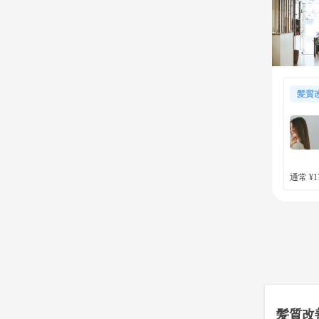
髪質
通常 ¥17
髪質改