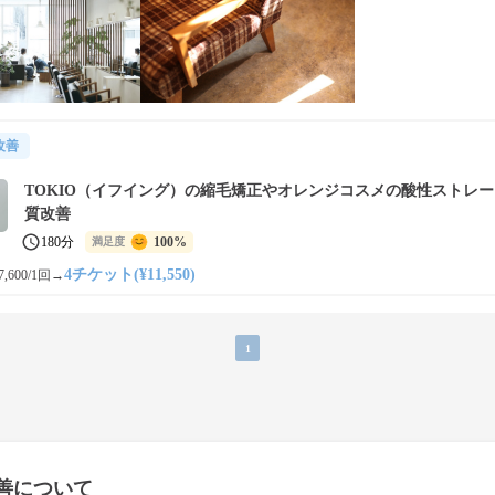
改善
TOKIO（イフイング）の縮毛矯正やオレンジコスメの酸性ストレ
質改善
180分
100%
満足度
4チケット(¥11,550)
,600/1回
→
1
善について