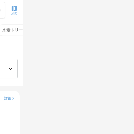
地図
水素トリートメント
サイエンスアクア
酸性ストレート
詳細