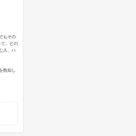
でもその
って、どの
む人、ハ
を熟知し