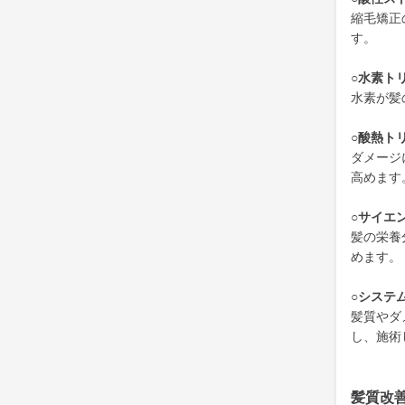
縮毛矯正
す。
○水素ト
水素が髪
○酸熱ト
ダメージ
高めます
○サイエ
髪の栄養
めます。
○システ
髪質やダ
し、施術
髪質改