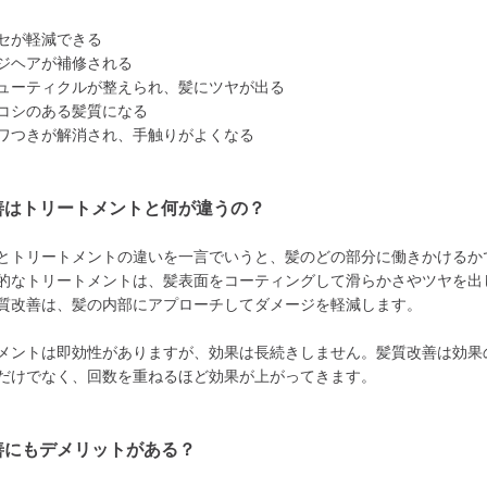
セが軽減できる
ジヘアが補修される
ューティクルが整えられ、髪にツヤが出る
コシのある髪質になる
ワつきが解消され、手触りがよくなる
善はトリートメントと何が違うの？
とトリートメントの違いを一言でいうと、髪のどの部分に働きかけるか
的なトリートメントは、髪表面をコーティングして滑らかさやツヤを出
質改善は、髪の内部にアプローチしてダメージを軽減します。
メントは即効性がありますが、効果は長続きしません。髪質改善は効果
だけでなく、回数を重ねるほど効果が上がってきます。
善にもデメリットがある？