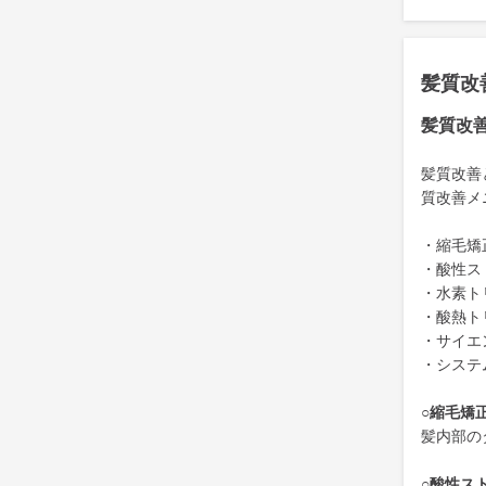
髪質改
髪質改
髪質改善
質改善メ
・縮毛矯
・酸性ス
・水素ト
・酸熱ト
・サイエ
・システ
○縮毛矯
髪内部の
○酸性ス