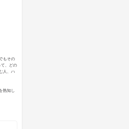
でもその
って、どの
む人、ハ
を熟知し