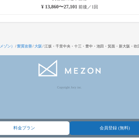
¥ 13,860〜27,101
前後／1回
（メゾン）
/
髪質改善
/
大阪
/
江坂・千里中央・十三・豊中・池田・箕面・新大阪・吹
Copyright Jocy inc.
料金プラン
会員登録 (無料)