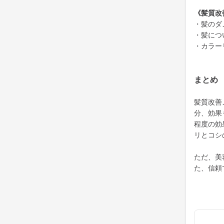
《髪質改
・髪のダ
・髪につ
・カラー
まとめ
髪質改善
分、効果
程度の効
リとコシ
ただ、美
た、信頼