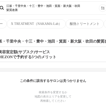
江坂・千里中央・十三・豊中・池田・箕面・新大阪・吹田
髪質改善
ー
X TREATMENT（NAKAMA-Lab）
酸熱トリートメント
江坂・千里中央・十三・豊中・池田・箕面・新大阪・吹田の髪質
美容室定額(サブスク)サービス
MEZONで予約する5つのメリット
この条件に該当するサロンは見つかりません
検索条件を変更するか
地図の表示エリアを変更して
再検索してください