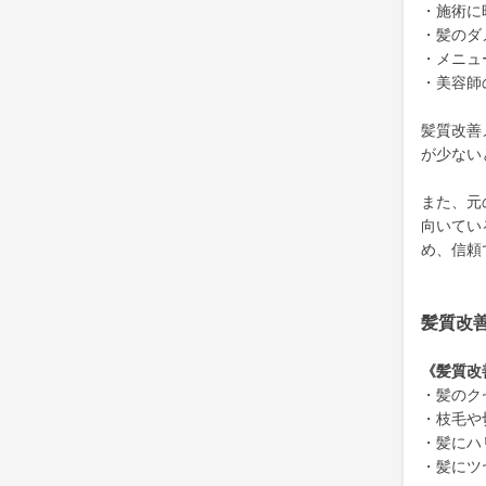
・施術に
・髪のダ
・メニュ
・美容師
髪質改善
が少ない
また、元
向いてい
め、信頼
髪質改
《髪質改
・髪のク
・枝毛や
・髪にハ
・髪にツ