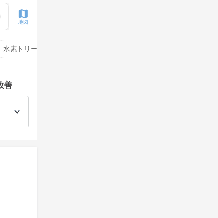
地図
水素トリートメント
サイエンスアクア
酸性ストレート
改善